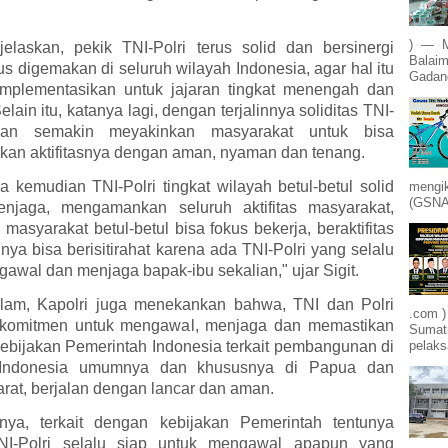
) — M
elaskan, pekik TNI-Polri terus solid dan bersinergi
Balaim
us digemakan di seluruh wilayah Indonesia, agar hal itu
Gadang
implementasikan untuk jajaran tingkat menengah dan
lain itu, katanya lagi, dengan terjalinnya soliditas TNI-
kan semakin meyakinkan masyarakat untuk bisa
kan aktifitasnya dengan aman, nyaman dan tenang.
a kemudian TNI-Polri tingkat wilayah betul-betul solid
mengik
(GSNA)
njaga, mengamankan seluruh aktifitas masyarakat,
masyarakat betul-betul bisa fokus bekerja, beraktifitas
nya bisa berisitirahat karena ada TNI-Polri yang selalu
awal dan menjaga bapak-ibu sekalian," ujar Sigit.
lam, Kapolri juga menekankan bahwa, TNI dan Polri
.com )
rkomitmen untuk mengawal, menjaga dan memastikan
Sumatr
pelak
kebijakan Pemerintah Indonesia terkait pembangunan di
 Indonesia umumnya dan khususnya di Papua dan
rat, berjalan dengan lancar dan aman.
tnya, terkait dengan kebijakan Pemerintah tentunya
TNI-Polri selalu siap untuk mengawal apapun yang