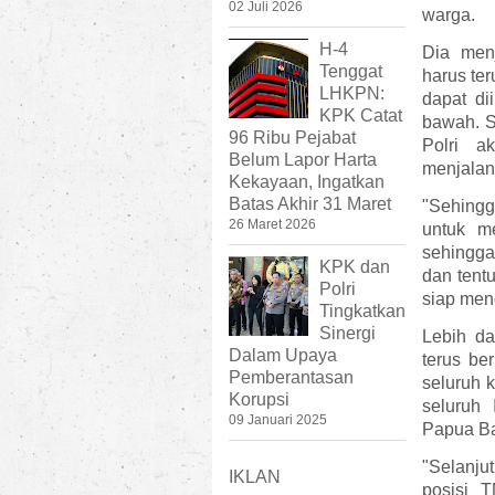
02 Juli 2026
warga.
H-4
Dia menj
Tenggat
harus ter
LHKPN:
dapat di
KPK Catat
bawah. Se
96 Ribu Pejabat
Polri a
Belum Lapor Harta
menjalan
Kekayaan, Ingatkan
Batas Akhir 31 Maret
"Sehingg
26 Maret 2026
untuk me
sehingga 
KPK dan
dan tentu
Polri
siap meng
Tingkatkan
Sinergi
Lebih da
Dalam Upaya
terus be
Pemberantasan
seluruh 
Korupsi
seluruh
09 Januari 2025
Papua Ba
"Selanju
IKLAN
posisi 