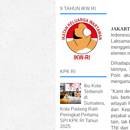
9 TAHUN IKW RI
JAKART
Indonesia
Laksaman
menggela
elemen m
Dihadap
lainnya,
KPK RI
Polri ak
mengaman
Ibu Kota
"Kami de
Terbersih
di
lalu ber
Sumatera,
wilayah 
Kota Padang Raih
dan Kep
Peringkat Pertama
pejabat 
SPI KPK RI Tahun
lain, ta
2025
TNI dan 