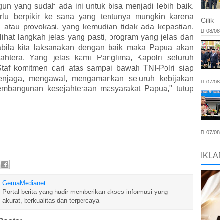
n yang sudah ada ini untuk bisa menjadi lebih baik.
rlu berpikir ke sana yang tentunya mungkin karena
Cilik
 atau provokasi, yang kemudian tidak ada kepastian.
08/08
 lihat langkah jelas yang pasti, program yang jelas dan
abila kita laksanakan dengan baik maka Papua akan
jahtera. Yang jelas kami Panglima, Kapolri seluruh
taf komitmen dari atas sampai bawah TNI-Polri siap
enjaga, mengawal, mengamankan seluruh kebijakan
07/08
pembangunan kesejahteraan masyarakat Papua," tutup
07/08
IKLA
GemaMedianet
Portal berita yang hadir memberikan akses informasi yang
akurat, berkualitas dan terpercaya