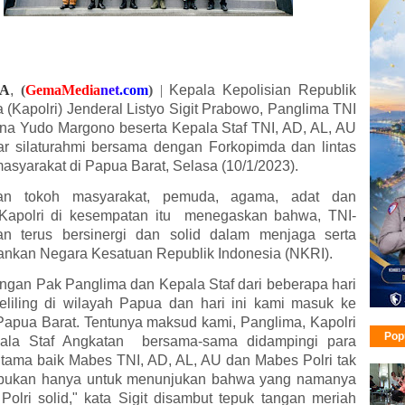
A
,
(
GemaMedia
ne
t
.com
)
|
Kepala Kepolisian Republik
 (Kapolri) Jenderal Listyo Sigit Prabowo, Panglima TNI
a Yudo Margono beserta Kepala Staf TNI, AD, AL, AU
r silaturahmi bersama dengan Forkopimda dan lintas
asyarakat di Papua Barat, Selasa (10/1/2023).
an tokoh masyarakat, pemuda, agama, adat dan
 Kapolri di kesempatan itu menegaskan bahwa, TNI-
an terus bersinergi dan solid dalam menjaga serta
kan Negara Kesatuan Republik Indonesia (NKRI).
ngan Pak Panglima dan Kepala Staf dari beberapa hari
keliling di wilayah Papua dan hari ini kami masuk ke
Papua Barat. Tentunya maksud kami, Panglima, Kapolri
Pop
ala Staf Angkatan bersama-sama didampingi para
utama baik Mabes TNI, AD, AL, AU dan Mabes Polri tak
k bukan hanya untuk menunjukan bahwa yang namanya
Polri solid," kata Sigit disambut tepuk tangan meriah