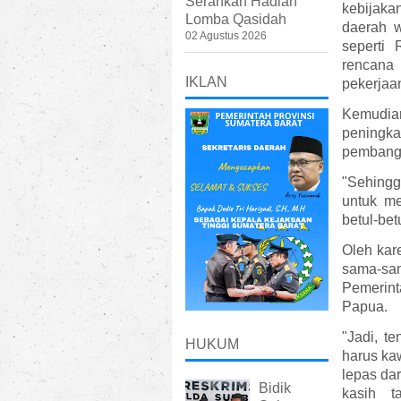
Serahkan Hadiah
kebijaka
Lomba Qasidah
daerah w
02 Agustus 2026
seperti
rencana 
IKLAN
pekerjaa
Kemudia
peningk
pembangu
"Sehing
untuk me
betul-betu
Oleh kar
sama-sa
Pemerint
Papua.
"Jadi, t
HUKUM
harus ka
lepas da
Bidik
kasih t