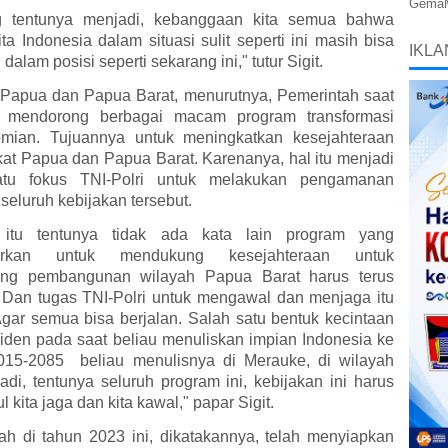
GemaMe
ng tentunya menjadi, kebanggaan kita semua bahwa
ta Indonesia dalam situasi sulit seperti ini masih bisa
IKLA
 dalam posisi seperti sekarang ini," tutur Sigit.
 Papua dan Papua Barat, menurutnya, Pemerintah saat
us mendorong berbagai macam program transformasi
mian. Tujuannya untuk meningkatkan kesejahteraan
at Papua dan Papua Barat. Karenanya, hal itu menjadi
atu fokus TNI-Polri untuk melakukan pengamanan
seluruh kebijakan tersebut.
 itu tentunya tidak ada kata lain program yang
torkan untuk mendukung kesejahteraan untuk
ng pembangunan wilayah Papua Barat harus terus
. Dan tugas TNI-Polri untuk mengawal dan menjaga itu
gar semua bisa berjalan. Salah satu bentuk kecintaan
iden pada saat beliau menuliskan impian Indonesia ke
15-2085 beliau menulisnya di Merauke, di wilayah
adi, tentunya seluruh program ini, kebijakan ini harus
ul kita jaga dan kita kawal," papar Sigit.
ah di tahun 2023 ini, dikatakannya, telah menyiapkan