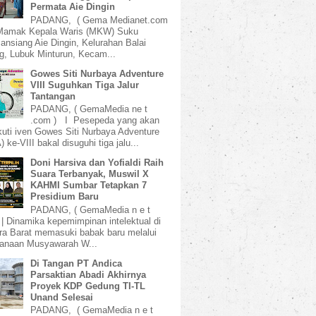
Permata Aie Dingin
PADANG, ( Gema Medianet.com
amak Kepala Waris (MKW) Suku
ansiang Aie Dingin, Kelurahan Balai
, Lubuk Minturun, Kecam...
Gowes Siti Nurbaya Adventure
VIII Suguhkan Tiga Jalur
Tantangan
PADANG, ( GemaMedia ne t
.com ) I Pesepeda yang akan
uti iven Gowes Siti Nurbaya Adventure
 ke-VIII bakal disuguhi tiga jalu...
Doni Harsiva dan Yofialdi Raih
Suara Terbanyak, Muswil X
KAHMI Sumbar Tetapkan 7
Presidium Baru
PADANG, ( GemaMedia n e t
 | Dinamika kepemimpinan intelektual di
a Barat memasuki babak baru melalui
sanaan Musyawarah W...
Di Tangan PT Andica
Parsaktian Abadi Akhirnya
Proyek KDP Gedung TI-TL
Unand Selesai
PADANG, ( GemaMedia n e t