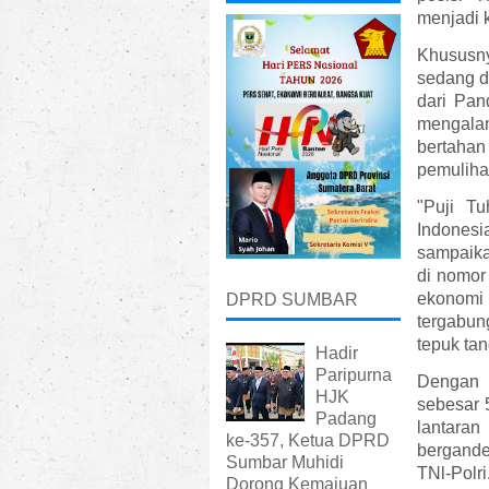
menjadi k
Khususnya
sedang d
dari Pan
mengalam
bertaha
pemuliha
"Puji Tu
Indonesi
sampaika
di nomor
ekonomi
DPRD SUMBAR
tergabun
tepuk ta
Hadir
Paripurna
Dengan 
HJK
sebesar 5
Padang
lantara
ke-357, Ketua DPRD
bergande
Sumbar Muhidi
TNl-Polri
Dorong Kemajuan