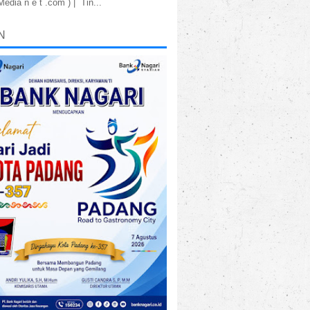
dia n e t .com ) | Tin...
N