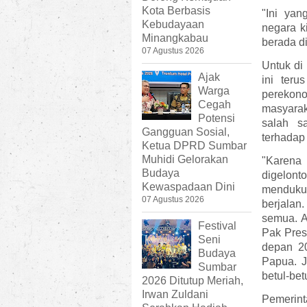
Kota Berbasis
"Ini ya
Kebudayaan
negara ki
Minangkabau
berada di
07 Agustus 2026
Untuk di
Ajak
ini ter
Warga
perekono
Cegah
masyarak
Potensi
salah s
Gangguan Sosial,
terhadap 
Ketua DPRD Sumbar
Muhidi Gelorakan
"Karena
Budaya
digelon
Kewaspadaan Dini
menduku
07 Agustus 2026
berjalan
semua. A
Festival
Pak Pres
Seni
depan 20
Budaya
Papua. J
Sumbar
betul-bet
2026 Ditutup Meriah,
Irwan Zuldani
Pemerint