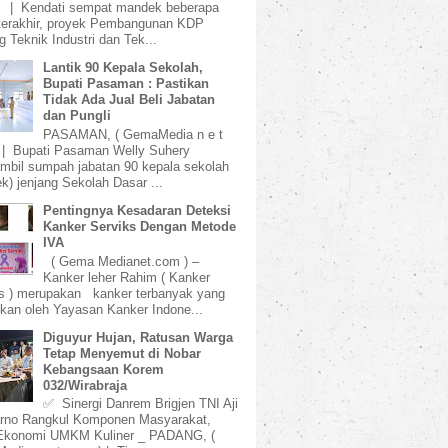
) | Kendati sempat mandek beberapa
terakhir, proyek Pembangunan KDP
 Teknik Industri dan Tek...
Lantik 90 Kepala Sekolah,
Bupati Pasaman : Pastikan
Tidak Ada Jual Beli Jabatan
dan Pungli
PASAMAN, ( GemaMedia n e t
 | Bupati Pasaman Welly Suhery
bil sumpah jabatan 90 kepala sekolah
k) jenjang Sekolah Dasar ...
Pentingnya Kesadaran Deteksi
Kanker Serviks Dengan Metode
IVA
( Gema Medianet.com ) –
Kanker leher Rahim ( Kanker
s ) merupakan kanker terbanyak yang
kan oleh Yayasan Kanker Indone...
Diguyur Hujan, Ratusan Warga
Tetap Menyemut di Nobar
Kebangsaan Korem
032/Wirabraja
✅ Sinergi Danrem Brigjen TNI Aji
rno Rangkul Komponen Masyarakat,
Ekonomi UMKM Kuliner _ PADANG, (