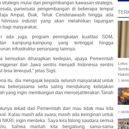
n strategis mulai dari pengembangan kawasan strategis,
isata, pariwisata pengembangan di beberapa tempat
TERK
 Raja Ampat, Biak, Teluk Cenderawasih hingga ada
hilirisasi industri yang akan melahirkan lapangan
n bagi masyarakat.
n ada juga, program peningkatan kualitas SDM,
atan kampung-kampung yang tertinggal hingga
nan infrastruktur penunjang lainnya.
ga kemudian diharapkan kedepan, upaya Pemerintah
Lolos 
nggeser dari Jawa sentris menjadi Indonesia sentris
Sumba
l bisa terwujud," jelas Sigit.
Hakim
ena itu, dia mengajak kepada seluruh masyarakat untuk
08/08
ma bekerjasama serta saling mendukung kebijakan
ah yang ingin membangun dan mensejahterakan Tanah
entunya tekad dari Pemerintah dan mau tidak mau kita
08/08
wal. Kalau masih ada suara, masih ada keinginan untuk
ri NKRI, ingin merdeka. Saya kira tolong saudara semua
ahu, bahwa marilah kita bergabung sama-sama