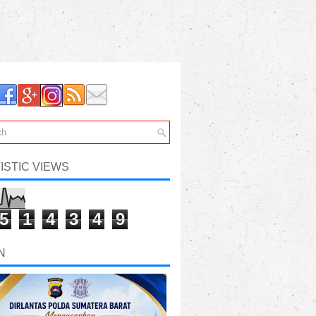
ISTIC VIEWS
5
1
4
3
4
9
N