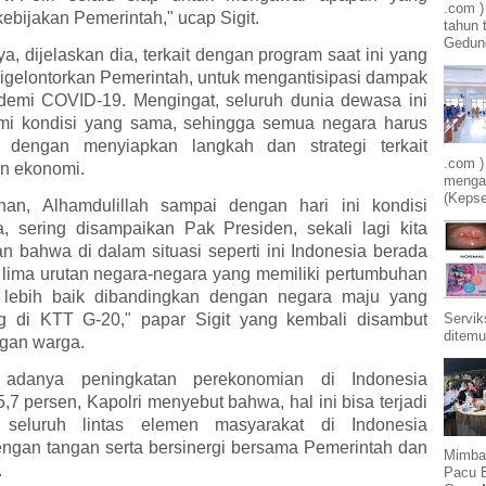
.com 
ebijakan Pemerintah," ucap Sigit.
tahun 
Gedung
, dijelaskan dia, terkait dengan program saat ini yang
igelontorkan Pemerintah, untuk mengantisipasi dampak
demi COVID-19. Mengingat, seluruh dunia dewasa ini
i kondisi yang sama, sehingga semua negara harus
n dengan menyiapkan langkah dan strategi terkait
.com )
n ekonomi.
mengam
(Kepse
han, Alhamdulillah sampai dengan hari ini kondisi
a, sering disampaikan Pak Presiden, sekali lagi kita
n bahwa di dalam situasi seperti ini Indonesia berada
 lima urutan negara-negara yang memiliki pertumbuhan
 lebih baik dibandingkan dengan negara maju yang
Servik
g di KTT G-20," papar Sigit yang kembali disambut
ditemu
ngan warga.
adanya peningkatan perekonomian di Indonesia
,7 persen, Kapolri menyebut bahwa, hal ini bisa terjadi
n seluruh lintas elemen masyarakat di Indonesia
ngan tangan serta bersinergi bersama Pemerintah dan
Mimba
.
Pacu 