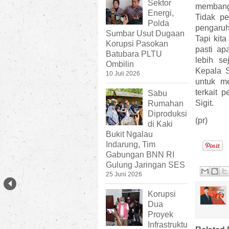
Sektor
membangu
Energi,
Tidak pe
Polda
pengaruh
Sumbar Usut Dugaan
Tapi kita
Korupsi Pasokan
pasti ap
Batubara PLTU
lebih se
Ombilin
Kepala S
10 Juli 2026
untuk m
terkait 
Sabu
Sigit.
Rumahan
Diproduksi
(pr)
di Kaki
Bukit Ngalau
Indarung, Tim
Gabungan BNN RI
Gulung Jaringan SES
25 Juni 2026
Korupsi
Dua
Proyek
Infrastruktu