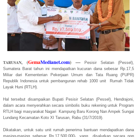
(
Gema
Medianet.com
)
—
TARUSAN
,
Pesisir Selatan (Pessel),
Sumatera Barat tahun ini mendapatkan kucuran dana sebesar Rp.17,5
Miliar dari Kementerian Pekerjaan Umum dan Tata Ruang (PUPR)
Republik Indonesia untuk pembangunan rehab 1000 unit Rumah Tidak
Layak Huni (RTLH).
Hal tersebut disampaikan Bupati Pesisir Selatan (Pessel), Hendrajoni,
dalam acara menyerahkan secara simbolis buku rekening untuk Program
RTLH bagi masyarakat Nagari Kampung Baru Korong Nan Ampek Sungai
Lundang Kecamatan Koto XI Tarusan, Rabu (31/7/2019).
Dikatakan, untuk satu unit rumah penerima bantuan mendapatkan dana
masing-masing sebesar Rp.17.500.000-, yang disalurkan secara non