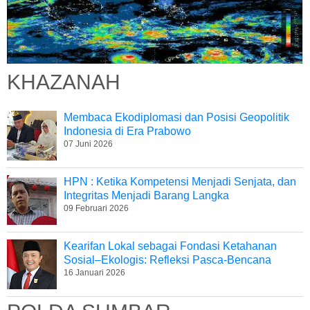
KHAZANAH
Membaca Ekodiplomasi dan Posisi Geopolitik
Indonesia di Era Prabowo
07 Juni 2026
HPN : Ketika Kompetensi Menjadi Senjata, dan
Integritas Menjadi Barang Langka
09 Februari 2026
Kearifan Lokal sebagai Fondasi Ketahanan
Sosial–Ekologis: Refleksi Pasca-Bencana
16 Januari 2026