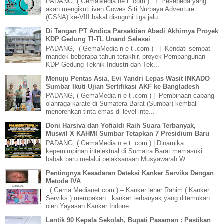
PADANG, ( GemaMedia ne t .com ) I Pesepeda yang
akan mengikuti iven Gowes Siti Nurbaya Adventure
(GSNA) ke-VIII bakal disuguhi tiga jalu...
Di Tangan PT Andica Parsaktian Abadi Akhirnya Proyek
KDP Gedung TI-TL Unand Selesai
PADANG, ( GemaMedia n e t .com ) | Kendati sempat
mandek beberapa tahun terakhir, proyek Pembangunan
KDP Gedung Teknik Industri dan Tek...
Menuju Pentas Asia, Evi Yandri Lepas Wasit INKADO
Sumbar Ikuti Ujian Sertifikasi AKF ke Bangladesh
PADANG, ( GemaMedia n e t .com ) | Pembinaan cabang
olahraga karate di Sumatera Barat (Sumbar) kembali
menorehkan tinta emas di level inte...
Doni Harsiva dan Yofialdi Raih Suara Terbanyak,
Muswil X KAHMI Sumbar Tetapkan 7 Presidium Baru
PADANG, ( GemaMedia n e t .com ) | Dinamika
kepemimpinan intelektual di Sumatra Barat memasuki
babak baru melalui pelaksanaan Musyawarah W...
Pentingnya Kesadaran Deteksi Kanker Serviks Dengan
Metode IVA
( Gema Medianet.com ) – Kanker leher Rahim ( Kanker
Serviks ) merupakan kanker terbanyak yang ditemukan
oleh Yayasan Kanker Indone...
Lantik 90 Kepala Sekolah, Bupati Pasaman : Pastikan