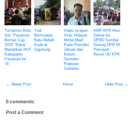
Turnamen Bola
Truk
Video Ucapan
AMP-KPK Aksi
Voli "Pasaman
Bermuatan
Viral, Hidayat
Damai ke
Bernas Cup
Batu Rebah
Minta Maaf
DPRD Sumbar
2019" Bakal
Kuda di
Pada Presiden
Dorong DPR RI
Meriahkan HUT
Siguhung
Jokowi dan
Percepat
Kabupaten
Ketum
Revisi UU KPK
Pasaman ke
Gerindra
74
Prabowo
Subianto
← Newer Post
Home
Older Post →
0 comments:
Post a Comment