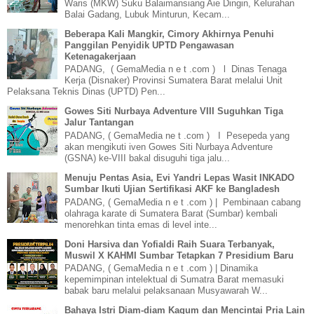
Waris (MKW) Suku Balaimansiang Aie Dingin, Kelurahan
Balai Gadang, Lubuk Minturun, Kecam...
Beberapa Kali Mangkir, Cimory Akhirnya Penuhi
Panggilan Penyidik UPTD Pengawasan
Ketenagakerjaan
PADANG, ( GemaMedia n e t .com ) l Dinas Tenaga
Kerja (Disnaker) Provinsi Sumatera Barat melalui Unit
Pelaksana Teknis Dinas (UPTD) Pen...
Gowes Siti Nurbaya Adventure VIII Suguhkan Tiga
Jalur Tantangan
PADANG, ( GemaMedia ne t .com ) I Pesepeda yang
akan mengikuti iven Gowes Siti Nurbaya Adventure
(GSNA) ke-VIII bakal disuguhi tiga jalu...
Menuju Pentas Asia, Evi Yandri Lepas Wasit INKADO
Sumbar Ikuti Ujian Sertifikasi AKF ke Bangladesh
PADANG, ( GemaMedia n e t .com ) | Pembinaan cabang
olahraga karate di Sumatera Barat (Sumbar) kembali
menorehkan tinta emas di level inte...
Doni Harsiva dan Yofialdi Raih Suara Terbanyak,
Muswil X KAHMI Sumbar Tetapkan 7 Presidium Baru
PADANG, ( GemaMedia n e t .com ) | Dinamika
kepemimpinan intelektual di Sumatra Barat memasuki
babak baru melalui pelaksanaan Musyawarah W...
Bahaya Istri Diam-diam Kagum dan Mencintai Pria Lain