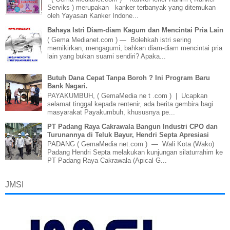
Serviks ) merupakan kanker terbanyak yang ditemukan
oleh Yayasan Kanker Indone...
Bahaya Istri Diam-diam Kagum dan Mencintai Pria Lain
( Gema Medianet.com ) — Bolehkah istri sering
memikirkan, mengagumi, bahkan diam-diam mencintai pria
lain yang bukan suami sendiri? Apaka...
Butuh Dana Cepat Tanpa Boroh ? Ini Program Baru
Bank Nagari.
PAYAKUMBUH, ( GemaMedia ne t .com ) | Ucapkan
selamat tinggal kepada rentenir, ada berita gembira bagi
masyarakat Payakumbuh, khususnya pe...
PT Padang Raya Cakrawala Bangun Industri CPO dan
Turunannya di Teluk Bayur, Hendri Septa Apresiasi
PADANG ( GemaMedia net.com ) — Wali Kota (Wako)
Padang Hendri Septa melakukan kunjungan silaturrahim ke
PT Padang Raya Cakrawala (Apical G...
JMSI