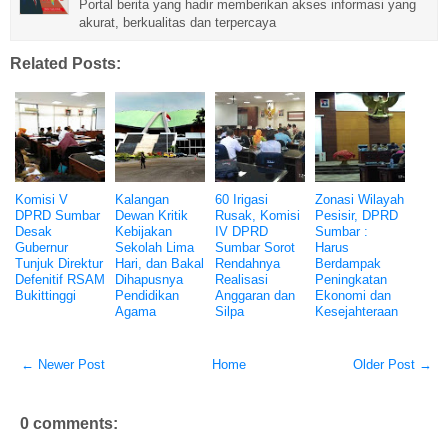
Portal berita yang hadir memberikan akses informasi yang
akurat, berkualitas dan terpercaya
Related Posts:
Komisi V
Kalangan
60 Irigasi
Zonasi Wilayah
DPRD Sumbar
Dewan Kritik
Rusak, Komisi
Pesisir, DPRD
Desak
Kebijakan
IV DPRD
Sumbar :
Gubernur
Sekolah Lima
Sumbar Sorot
Harus
Tunjuk Direktur
Hari, dan Bakal
Rendahnya
Berdampak
Defenitif RSAM
Dihapusnya
Realisasi
Peningkatan
Bukittinggi
Pendidikan
Anggaran dan
Ekonomi dan
Agama
Silpa
Kesejahteraan
← Newer Post
Home
Older Post →
0 comments: