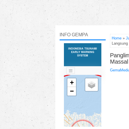
INFO GEMPA
Home
»
J
Langsung
Panglim
Massal
GemaMedia