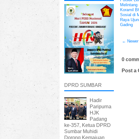
Melintang
Koramil Bh
Sosial di 
Raya Ujun
Gading
← Newer
0 comm
Post a
DPRD SUMBAR
Hadir
Paripurna
HJK
Padang
ke-357, Ketua DPRD
Sumbar Muhidi
Dorong Kemajuan