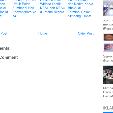
 dan
Untuk Polda
Widodo Lantik
dan Kodim Karya
akti
Sumbar di Hari
KSAL dan KSAU
Bhakti di
Masjid
Bhayangkara ke
di Istana Negara
Terminal Pasar
g
74
Simpang Empat
.com )
mengam
(Kepse
 Post
Home
Older Post →
ents:
Servik
 Comment
ditemu
Mimba
Pacu 
GemaMe
IKLA