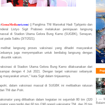
(
GemaMedia
ne
t
.com
)
|
Panglima TNI Marsekal Hadi Tjahjanto dan
enderal Listyo Sigit Prabowo melakukan peninjauan langsung
 massal di Stadion Utama Gelora Bung Karno (SUGBK), Senayan,
sat pada Sabtu (3/7/2021).
melihat langsung proses vaksinasi yang dihadiri masyarakat
 Keduanya juga menyempatkan untuk berdialog langsung dengan
 disuntik vaksin.
vaksinasi di Stadion Utama Gelora Bung Karno dilaksanakan dari
Pop
 sampai dengan 4 Juli 2021. Dengan target vaksinasi sebanyak
ng masyarakat umum," kata Sigit dalam tinjauannya.
polri, dalam vaksinasi massal di SUGBK ini melibatkan ratusan
dari TNI dan Polri.
) — M
aksinator yang dilibatkan dalam kegiatan ini sejumlah 80 tim (320
Balaim
inator yang terdiri dari 60 tim (240 orang) vaksinator TNI, dan 20 tim