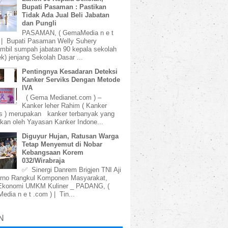
Bupati Pasaman : Pastikan
Tidak Ada Jual Beli Jabatan
dan Pungli
PASAMAN, ( GemaMedia n e t
 | Bupati Pasaman Welly Suhery
bil sumpah jabatan 90 kepala sekolah
k) jenjang Sekolah Dasar ...
Pentingnya Kesadaran Deteksi
Kanker Serviks Dengan Metode
IVA
( Gema Medianet.com ) –
Kanker leher Rahim ( Kanker
s ) merupakan kanker terbanyak yang
kan oleh Yayasan Kanker Indone...
Diguyur Hujan, Ratusan Warga
Tetap Menyemut di Nobar
Kebangsaan Korem
032/Wirabraja
✅ Sinergi Danrem Brigjen TNI Aji
rno Rangkul Komponen Masyarakat,
Ekonomi UMKM Kuliner _ PADANG, (
dia n e t .com ) | Tin...
N