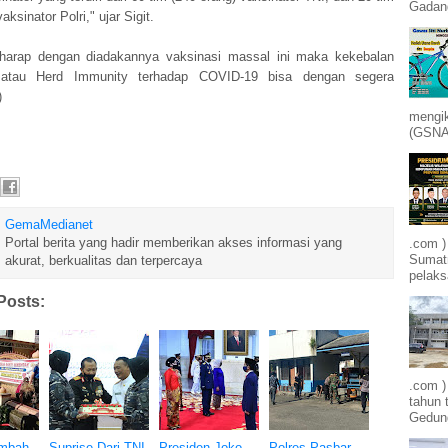
Gadang
aksinator Polri," ujar Sigit.
rharap dengan diadakannya vaksinasi massal ini maka kekebalan
atau Herd Immunity terhadap COVID-19 bisa dengan segera
r)
mengik
(GSNA)
GemaMedianet
Portal berita yang hadir memberikan akses informasi yang
.com )
Sumatr
akurat, berkualitas dan terpercaya
pelak
Posts:
.com 
tahun 
Gedung
embah
Suprise Dari TNI
Presiden Joko
Polres Pasbar