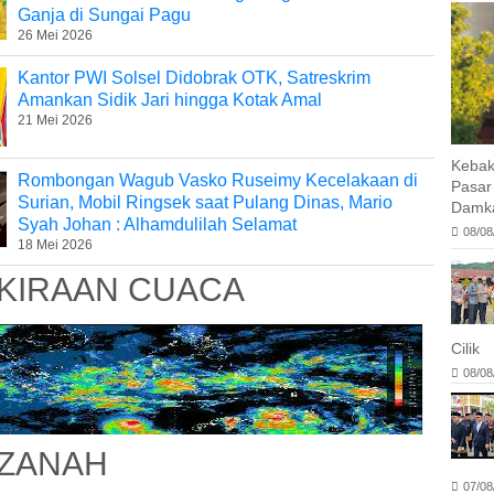
Ganja di Sungai Pagu
26 Mei 2026
Kantor PWI Solsel Didobrak OTK, Satreskrim
Amankan Sidik Jari hingga Kotak Amal
21 Mei 2026
Kebak
Rombongan Wagub Vasko Ruseimy Kecelakaan di
Pasar
Surian, Mobil Ringsek saat Pulang Dinas, Mario
Damka
Syah Johan : Alhamdulilah Selamat
08/08
18 Mei 2026
KIRAAN CUACA
Cilik
08/08
ZANAH
07/08