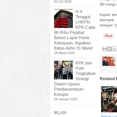
02 Juli 2026
(80 orang) v
H-4
Kapolri be
Tenggat
kelompok 
LHKPN:
terwujud. (
KPK Catat
96 Ribu Pejabat
Belum Lapor Harta
Kekayaan, Ingatkan
Batas Akhir 31 Maret
26 Maret 2026
KPK dan
Polri
Tingkatkan
Related 
Sinergi
Dalam Upaya
Pemberantasan
Korupsi
09 Januari 2025
IKLAN
Polsek L