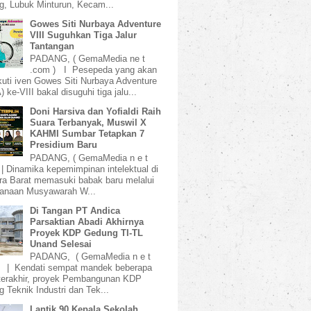
, Lubuk Minturun, Kecam...
Gowes Siti Nurbaya Adventure
VIII Suguhkan Tiga Jalur
Tantangan
PADANG, ( GemaMedia ne t
.com ) I Pesepeda yang akan
uti iven Gowes Siti Nurbaya Adventure
 ke-VIII bakal disuguhi tiga jalu...
Doni Harsiva dan Yofialdi Raih
Suara Terbanyak, Muswil X
KAHMI Sumbar Tetapkan 7
Presidium Baru
PADANG, ( GemaMedia n e t
 | Dinamika kepemimpinan intelektual di
a Barat memasuki babak baru melalui
sanaan Musyawarah W...
Di Tangan PT Andica
Parsaktian Abadi Akhirnya
Proyek KDP Gedung TI-TL
Unand Selesai
PADANG, ( GemaMedia n e t
) | Kendati sempat mandek beberapa
terakhir, proyek Pembangunan KDP
 Teknik Industri dan Tek...
Lantik 90 Kepala Sekolah,