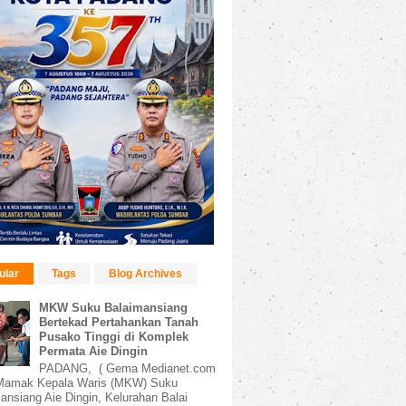
ular
Tags
Blog Archives
MKW Suku Balaimansiang
Bertekad Pertahankan Tanah
Pusako Tinggi di Komplek
Permata Aie Dingin
PADANG, ( Gema Medianet.com
amak Kepala Waris (MKW) Suku
ansiang Aie Dingin, Kelurahan Balai