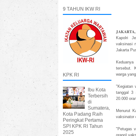
9 TAHUN IKW RI
JAKARTA, 
Kapolri J
vaksinasi
Jakarta Pu
Keduanya 
tersebut.
warga yang
KPK RI
"Kegiatan 
Ibu Kota
tanggal 3
Terbersih
20.000 ora
di
Sumatera,
Menurut Ka
Kota Padang Raih
vaksinator 
Peringkat Pertama
SPI KPK RI Tahun
"Petugas v
2025
orang) vaks