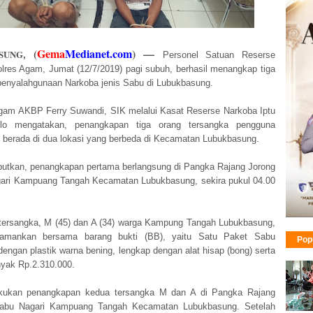
(
Gema
Medianet.com
)
—
SUNG
,
Personel Satuan Reserse
lres Agam, Jumat (12/7/2019) pagi subuh, berhasil menangkap tiga
penyalahgunaan Narkoba jenis Sabu di Lubukbasung.
gam AKBP Ferry Suwandi, SIK melalui Kasat Reserse Narkoba Iptu
ilo mengatakan, penangkapan tiga orang tersangka pengguna
u berada di dua lokasi yang berbeda di Kecamatan Lubukbasung.
utkan, penangkapan pertama berlangsung di Pangka Rajang Jorong
ari Kampuang Tangah Kecamatan Lubukbasung, sekira pukul 04.00
tersangka, M (45) dan A (34) warga Kampung Tangah Lubukbasung,
diamankan bersama barang bukti (BB), yaitu Satu Paket Sabu
Pop
engan plastik warna bening, lengkap dengan alat hisap (bong) serta
yak Rp.2.310.000.
lakukan penangkapan kedua tersangka M dan A di Pangka Rajang
kabu Nagari Kampuang Tangah Kecamatan Lubukbasung. Setelah