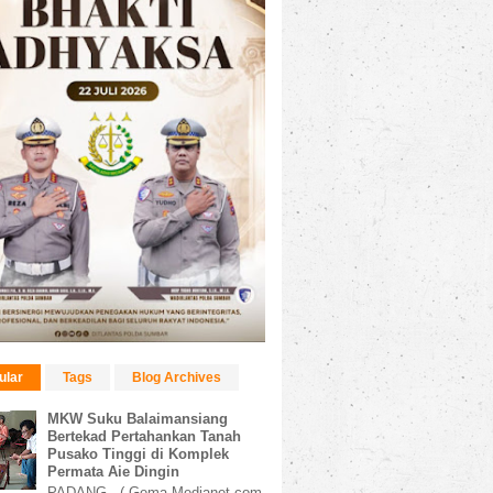
ular
Tags
Blog Archives
MKW Suku Balaimansiang
Bertekad Pertahankan Tanah
Pusako Tinggi di Komplek
Permata Aie Dingin
PADANG, ( Gema Medianet.com