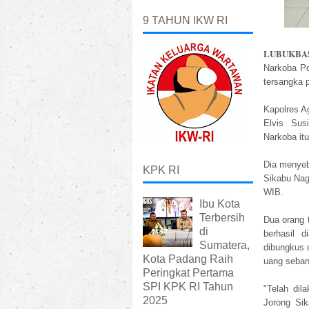
9 TAHUN IKW RI
LUBUKBA
Narkoba Po
tersangka 
Kapolres A
Elvis Sus
Narkoba it
Dia menyeb
KPK RI
Sikabu Nag
WIB.
Ibu Kota
Terbersih
Dua orang 
di
berhasil 
Sumatera,
dibungkus d
Kota Padang Raih
uang seban
Peringkat Pertama
SPI KPK RI Tahun
"Telah di
2025
Jorong Si