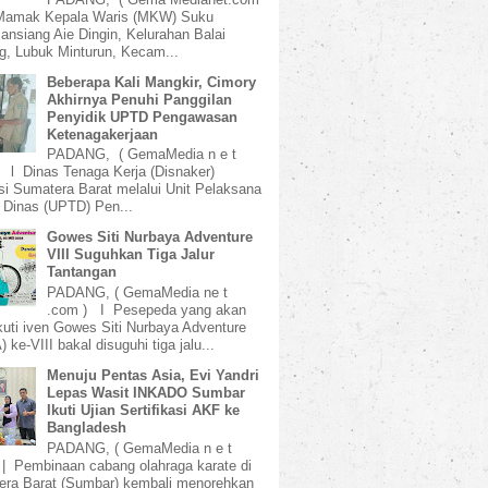
amak Kepala Waris (MKW) Suku
ansiang Aie Dingin, Kelurahan Balai
, Lubuk Minturun, Kecam...
Beberapa Kali Mangkir, Cimory
Akhirnya Penuhi Panggilan
Penyidik UPTD Pengawasan
Ketenagakerjaan
PADANG, ( GemaMedia n e t
 l Dinas Tenaga Kerja (Disnaker)
si Sumatera Barat melalui Unit Pelaksana
 Dinas (UPTD) Pen...
Gowes Siti Nurbaya Adventure
VIII Suguhkan Tiga Jalur
Tantangan
PADANG, ( GemaMedia ne t
.com ) I Pesepeda yang akan
uti iven Gowes Siti Nurbaya Adventure
 ke-VIII bakal disuguhi tiga jalu...
Menuju Pentas Asia, Evi Yandri
Lepas Wasit INKADO Sumbar
Ikuti Ujian Sertifikasi AKF ke
Bangladesh
PADANG, ( GemaMedia n e t
 | Pembinaan cabang olahraga karate di
ra Barat (Sumbar) kembali menorehkan