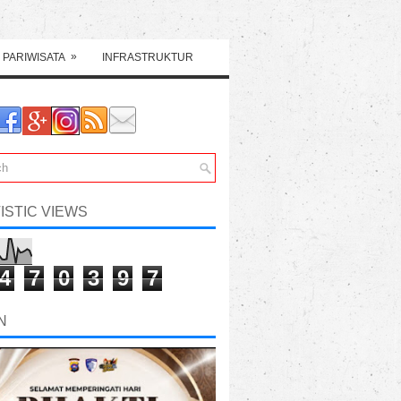
»
PARIWISATA
INFRASTRUKTUR
ISTIC VIEWS
4
7
0
3
9
7
N