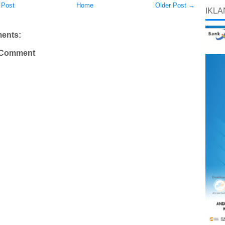
 Post
Home
Older Post →
IKLA
ents:
 Comment