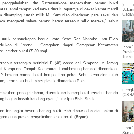
 penggeledahan, tim Satresnarkoba menemukan barang bukti
) — M
i atas lantai tempat keduanya duduk, tepatnya di dekat kamar mandi
Balaim
Gadang
a disamping rumah milik M. Kemudian dihadapan para saksi dan
reka mengakui bahwa barang haram tersebut milik mereka," sebut
 untuk penangkapan kedua, kata Kasat Res Narkoba, Iptu Elvis
ilakukan di Jorong II Garagahan Nagari Garagahan Kecamatan
.com )
, sekitar pukul 05.30 pagi.
Provin
Teknis
tersebut tersangka berinisial P (48) warga asli Simpang IV Jorong
ri Kampuang Tangah Kecamatan Lubukbasung berhasil diamankan.
P beserta barang bukti berupa lima paket Sabu, kemudian tujuh
ing, serta satu buah pipet plastik diamankan Polisi.
mengik
elakukan penggeledahan, ditemukuan barang bukti tersebut berada
(GSNA)
ding bagian bawah kandang ayam," ujar Iptu Elvis Susilo.
para tersangka beserta barang bukti telah dibawa dan diamankan di
am guna proses penyelidikan lebih lanjut.
(Bryan)
.com )
Sumate