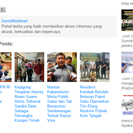
tinta e
GemaMedianet
Portal berita yang hadir memberikan akses informasi yang
akurat, berkualitas dan terpercaya
.com )
Sumatr
Posts:
pelak
.com )
mengam
DPR RI
Kejagung
Mantan
Residivis
(Kepse
si
Tetapkan Harvey
Kabareskrim
Kembali Berulah,
Moeis Suami
Minta Publik
Belasan Paket
a
Aktris Terkenal
Sabar dan Tak
Sabu Diamankan
Sandra Dewi
Berasumsi
Tim Elang
Sebagai
Sembarangan
Reskrim Polsek
Tersangka
Terkait Kasus
Koto Tangah
Korupsi Timah
Vina
mencin
Apaka.