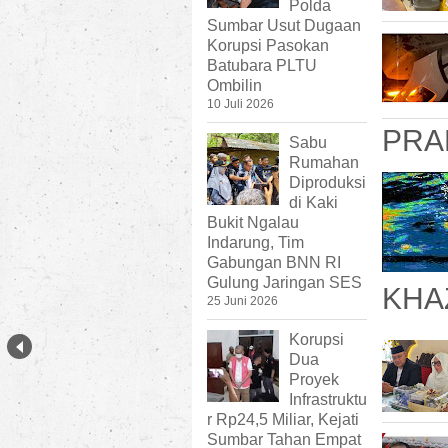
Polda
Sumbar Usut Dugaan
Korupsi Pasokan
Batubara PLTU
Ombilin
10 Juli 2026
PRA
Sabu
Rumahan
Diproduksi
di Kaki
Bukit Ngalau
Indarung, Tim
Gabungan BNN RI
Gulung Jaringan SES
KHA
25 Juni 2026
Korupsi
Dua
Proyek
Infrastruktu
r Rp24,5 Miliar, Kejati
Sumbar Tahan Empat