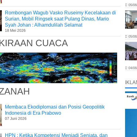
05/08
Rombongan Wagub Vasko Ruseimy Kecelakaan di
Surian, Mobil Ringsek saat Pulang Dinas, Mario
Syah Johan : Alhamdulilah Selamat
18 Mei 2026
05/08
KIRAAN CUACA
04/08
IKLA
ZANAH
Membaca Ekodiplomasi dan Posisi Geopolitik
Indonesia di Era Prabowo
07 Juni 2026
HPN : Ketika Kompetensi Menjadi Senjata, dan