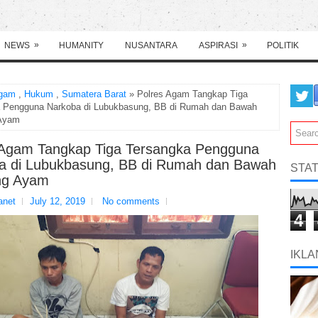
»
»
NEWS
HUMANITY
NUSANTARA
ASPIRASI
POLITIK
gam
,
Hukum
,
Sumatera Barat
» Polres Agam Tangkap Tiga
 Pengguna Narkoba di Lubukbasung, BB di Rumah dan Bawah
Ayam
 Agam Tangkap Tiga Tersangka Pengguna
a di Lubukbasung, BB di Rumah dan Bawah
STAT
ng Ayam
net
July 12, 2019
No comments
4
IKLA