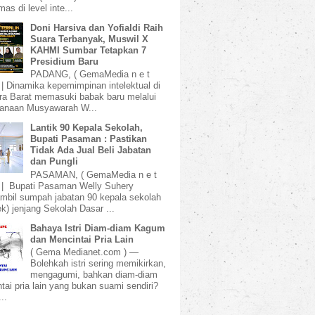
mas di level inte...
Doni Harsiva dan Yofialdi Raih
Suara Terbanyak, Muswil X
KAHMI Sumbar Tetapkan 7
Presidium Baru
PADANG, ( GemaMedia n e t
 | Dinamika kepemimpinan intelektual di
a Barat memasuki babak baru melalui
sanaan Musyawarah W...
Lantik 90 Kepala Sekolah,
Bupati Pasaman : Pastikan
Tidak Ada Jual Beli Jabatan
dan Pungli
PASAMAN, ( GemaMedia n e t
 | Bupati Pasaman Welly Suhery
bil sumpah jabatan 90 kepala sekolah
k) jenjang Sekolah Dasar ...
Bahaya Istri Diam-diam Kagum
dan Mencintai Pria Lain
( Gema Medianet.com ) —
Bolehkah istri sering memikirkan,
mengagumi, bahkan diam-diam
tai pria lain yang bukan suami sendiri?
..