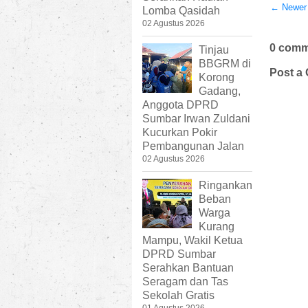
← Newer
Lomba Qasidah
02 Agustus 2026
0 comm
Tinjau
BBGRM di
Post a
Korong
Gadang,
Anggota DPRD
Sumbar Irwan Zuldani
Kucurkan Pokir
Pembangunan Jalan
02 Agustus 2026
Ringankan
Beban
Warga
Kurang
Mampu, Wakil Ketua
DPRD Sumbar
Serahkan Bantuan
Seragam dan Tas
Sekolah Gratis