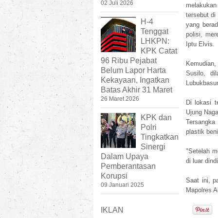
02 Juli 2026
melakukan
tersebut d
H-4
yang berad
Tenggat
polisi, me
LHKPN:
Iptu Elvis.
KPK Catat
96 Ribu Pejabat
Kemudian,
Belum Lapor Harta
Susilo, d
Kekayaan, Ingatkan
Lubukbasung
Batas Akhir 31 Maret
26 Maret 2026
Di lokasi 
Ujung Naga
KPK dan
Tersangka 
Polri
plastik ben
Tingkatkan
Sinergi
"Setelah m
Dalam Upaya
di luar din
Pemberantasan
Korupsi
Saat ini, 
09 Januari 2025
Mapolres Ag
IKLAN