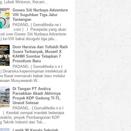
, Lubuk Minturun, Kecam...
Gowes Siti Nurbaya Adventure
VIII Suguhkan Tiga Jalur
Tantangan
PADANG, ( GemaMedia ne t
.com ) I Pesepeda yang akan
uti iven Gowes Siti Nurbaya Adventure
 ke-VIII bakal disuguhi tiga jalu...
Doni Harsiva dan Yofialdi Raih
Suara Terbanyak, Muswil X
KAHMI Sumbar Tetapkan 7
Presidium Baru
PADANG, ( GemaMedia n e t
 | Dinamika kepemimpinan intelektual di
a Barat memasuki babak baru melalui
sanaan Musyawarah W...
Di Tangan PT Andica
Parsaktian Abadi Akhirnya
Proyek KDP Gedung TI-TL
Unand Selesai
PADANG, ( GemaMedia n e t
) | Kendati sempat mandek beberapa
terakhir, proyek Pembangunan KDP
 Teknik Industri dan Tek...
Lantik 90 Kepala Sekolah,