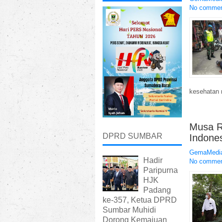
No comme
kesehatan 
Musa R
DPRD SUMBAR
Indones
GemaMedia
Hadir
No comme
Paripurna
HJK
Padang
ke-357, Ketua DPRD
Sumbar Muhidi
Dorong Kemajuan