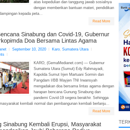
atas kepedulian dan tanggung jawab sosialnya
dengan memberikan bantuan materi, pendidikan
dampingan kepada peta...
Read More
 Bencana Sinabung dan Covid-19, Gubernur
rkopimda Doa Bersama Lintas Agama
net
September 10, 2020
Karo
,
Sumatera Utara
nts
KARO, (GemaMedianet.com) — Gubernur
Sumatera Utara (Sumut) Edy Rahmayadi,
Kapolda Sumut Irjen Martuani Sormin dan
Pangdam I/BB Mayjen TNI Irwansyah
mengadakan doa bersama lintas agama dengan
harapan bencana Gunung Sinabung dan
pandemi Covid-19 segera berakhir. Sehingga
masyarakat kembali normal dan pembangunan kembali berlanju...
Read More
TERK
 Sinabung Kembali Erupsi, Masyarakat