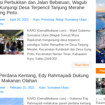
asi Perbukitan dan Jalan Bebatuan, Wagub
Kunjungi Desa Terpencil Tanjung Merahe
ng Pinto
net
April 25, 2021
Karo
,
Peristiwa
,
Religi
,
Sumatera Utara
nts
KARO (GemaMedianet.com) – Wakil Gubernur
Sumatera Utara (Wagub Sumut) Musa
Rajekshah mengunjungi desa terpencil,
sekaligus Safari Ramadhan ke Desa Tanjung
Merahe, Kecamatan Kutabuluh dan Desa Gung
Pinto, Kecamatan Naman Teran, Kabupaten
Karo, Sabtu (24/4/202...
Read More
Pop
Perdana Kentang, Edy Rahmayadi Dukung
ri Makanan Olahan
net
February 21, 2021
Karo
,
Sumatera Utara
nts
KARO (GemaMedianet.com) – Gubernur Edy
) — M
Balaim
Rahmayadi melakukan panen perdana kentang