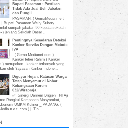
Bupati Pasaman : Pastikan
Tidak Ada Jual Beli Jabatan
dan Pungli
PASAMAN, ( GemaMedia n e t
 | Bupati Pasaman Welly Suhery
bil sumpah jabatan 90 kepala sekolah
k) jenjang Sekolah Dasar ...
Pentingnya Kesadaran Deteksi
Kanker Serviks Dengan Metode
IVA
( Gema Medianet.com ) –
Kanker leher Rahim ( Kanker
s ) merupakan kanker terbanyak yang
kan oleh Yayasan Kanker Indone...
Diguyur Hujan, Ratusan Warga
Tetap Menyemut di Nobar
Kebangsaan Korem
032/Wirabraja
✅ Sinergi Danrem Brigjen TNI Aji
rno Rangkul Komponen Masyarakat,
Ekonomi UMKM Kuliner _ PADANG, (
dia n e t .com ) | Tin...
N