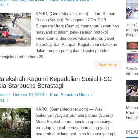
nts
KARO, (GemaMedianet.com) — Tim Satuan
Tugas (Satgas) Penanganan COVID-19
.com )
Sumatera Utara (Sumut) memantau kepatuhan
mengam
masyarakat dalam pelaksanaan protokol
(Kepse
kesehatan di dua objek wisata utama, yakni
Berastagi dan Parapat. Kegiatan ini dilakukan
dalam rangka penegakan disiplin protokol
menjelang tahun baru 20...
Read More
Servik
ditemu
ajekshah Kagumi Kepedulian Sosial FSC
ia Starbucks Berastagi
net
October 10, 2020
Karo
,
Sumatera Utara
nts
Mimba
KARO, (GemaMedianet.com) — Wakil
Pacu 
Gubernur (Wagub) Sumatera Utara (Sumut)
GemaMe
Musa Rajekshah memberikan apresiasinya
terhadap langkah perusahaan asing yang
IKLA
bergerak di bidang pertanian khususnya kopi,