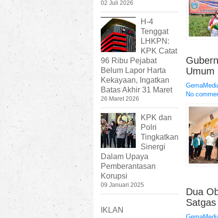
02 Juli 2026
H-4
Tenggat
LHKPN:
KPK Catat
Gubern
96 Ribu Pejabat
Umum 
Belum Lapor Harta
Kekayaan, Ingatkan
GemaMedia
Batas Akhir 31 Maret
No comme
26 Maret 2026
KPK dan
Polri
Tingkatkan
Sinergi
Dalam Upaya
Pemberantasan
Korupsi
09 Januari 2025
Dua Ob
Satgas
IKLAN
GemaMedia