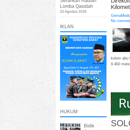
Direko
Serahkan Hadiah
Kilomet
Lomba Qasidah
02 Agustus 2026
GemaMedia
No comme
IKLAN
kolom abu t
9.460 meter
HUKUM
SOL
Bidik