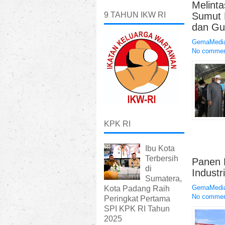
Melint
Sumut 
9 TAHUN IKW RI
dan Gu
GemaMedia
No comme
KPK RI
Ibu Kota
Terbersih
Panen 
di
Indust
Sumatera,
GemaMedia
Kota Padang Raih
No comme
Peringkat Pertama
SPI KPK RI Tahun
2025