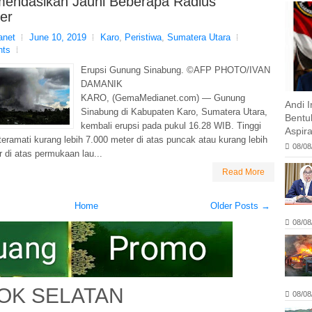
mendasikan Jauhi Beberapa Radius
er
net
June 10, 2019
Karo
,
Peristiwa
,
Sumatera Utara
nts
Erupsi Gunung Sinabung. ©AFP PHOTO/IVAN
DAMANIK
KARO, (GemaMedianet.com) — Gunung
Andi 
Sinabung di Kabupaten Karo, Sumatera Utara,
Bentu
kembali erupsi pada pukul 16.28 WIB. Tinggi
Aspira
eramati kurang lebih 7.000 meter di atas puncak atau kurang lebih
08/08
 di atas permukaan lau...
Read More
Home
Older Posts →
08/08
OK SELATAN
08/08