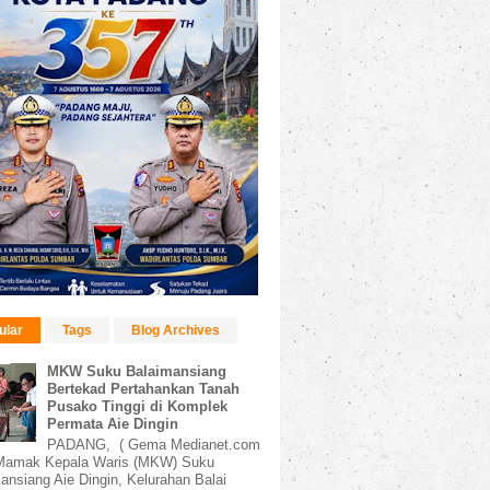
ular
Tags
Blog Archives
MKW Suku Balaimansiang
Bertekad Pertahankan Tanah
Pusako Tinggi di Komplek
Permata Aie Dingin
PADANG, ( Gema Medianet.com
amak Kepala Waris (MKW) Suku
ansiang Aie Dingin, Kelurahan Balai