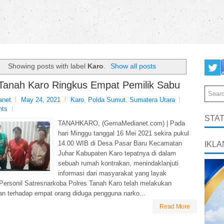
Showing posts with label
Karo
.
Show all posts
 Tanah Karo Ringkus Empat Pemilik Sabu
net
May 24, 2021
Karo
,
Polda Sumut
,
Sumatera Utara
nts
STAT
TANAHKARO, (GemaMedianet.com) | Pada
hari Minggu tanggal 16 Mei 2021 sekira pukul
14.00 WIB di Desa Pasar Baru Kecamatan
IKLA
Juhar Kabupaten Karo tepatnya di dalam
sebuah rumah kontrakan, menindaklanjuti
informasi dari masyarakat yang layak
 Personil Satresnarkoba Polres Tanah Karo telah melakukan
n terhadap empat orang diduga pengguna narko...
Read More