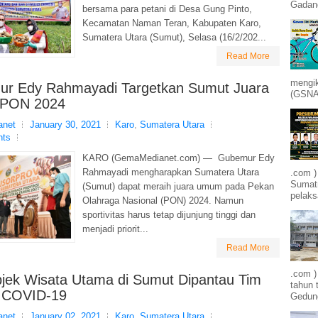
Gadang
bersama para petani di Desa Gung Pinto,
Kecamatan Naman Teran, Kabupaten Karo,
Sumatera Utara (Sumut), Selasa (16/2/202...
Read More
mengik
ur Edy Rahmayadi Targetkan Sumut Juara
(GSNA)
PON 2024
net
January 30, 2021
Karo
,
Sumatera Utara
nts
KARO (GemaMedianet.com) — Gubernur Edy
Rahmayadi mengharapkan Sumatera Utara
.com )
Sumatr
(Sumut) dapat meraih juara umum pada Pekan
pelak
Olahraga Nasional (PON) 2024. Namun
sportivitas harus tetap dijunjung tinggi dan
menjadi priorit...
Read More
.com 
jek Wisata Utama di Sumut Dipantau Tim
tahun 
 COVID-19
Gedung
net
January 02, 2021
Karo
,
Sumatera Utara