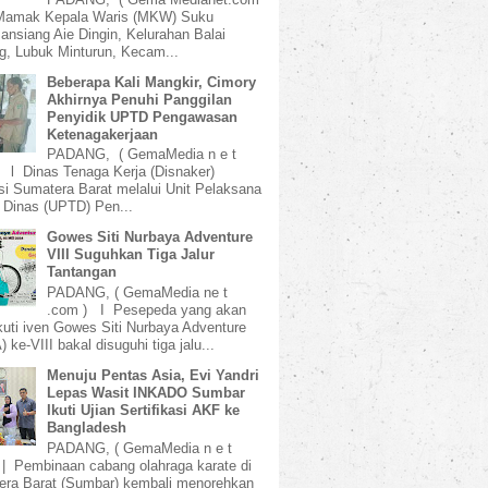
amak Kepala Waris (MKW) Suku
ansiang Aie Dingin, Kelurahan Balai
, Lubuk Minturun, Kecam...
Beberapa Kali Mangkir, Cimory
Akhirnya Penuhi Panggilan
Penyidik UPTD Pengawasan
Ketenagakerjaan
PADANG, ( GemaMedia n e t
 l Dinas Tenaga Kerja (Disnaker)
si Sumatera Barat melalui Unit Pelaksana
 Dinas (UPTD) Pen...
Gowes Siti Nurbaya Adventure
VIII Suguhkan Tiga Jalur
Tantangan
PADANG, ( GemaMedia ne t
.com ) I Pesepeda yang akan
uti iven Gowes Siti Nurbaya Adventure
 ke-VIII bakal disuguhi tiga jalu...
Menuju Pentas Asia, Evi Yandri
Lepas Wasit INKADO Sumbar
Ikuti Ujian Sertifikasi AKF ke
Bangladesh
PADANG, ( GemaMedia n e t
 | Pembinaan cabang olahraga karate di
ra Barat (Sumbar) kembali menorehkan