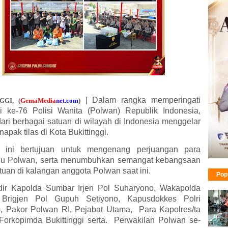
|
Dalam rangka memperingati
GGI, (
GemaMedia
n
e
t
.com
)
i ke-76 Polisi Wanita (Polwan) Republik Indonesia,
ari berbagai satuan di wilayah di Indonesia menggelar
napak tilas di Kota Bukittinggi.
n ini bertujuan untuk mengenang perjuangan para
lu Polwan, serta menumbuhkan semangat kebangsaan
tuan di kalangan anggota Polwan saat ini.
Pop
dir Kapolda Sumbar Irjen Pol Suharyono, Wakapolda
Brigjen Pol Gupuh Setiyono, Kapusdokkes Polri
i), Pakor Polwan RI, ⁠Pejabat Utama, ⁠Para Kapolres/ta
 Forkopimda Bukittinggi serta. ⁠Perwakilan Polwan se-