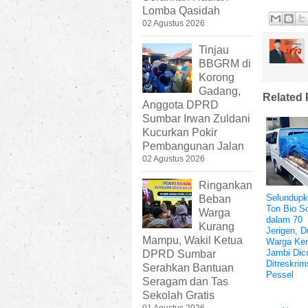
Lomba Qasidah
02 Agustus 2026
Tinjau
BBGRM di
Korong
Gadang,
Related 
Anggota DPRD
Sumbar Irwan Zuldani
Kucurkan Pokir
Pembangunan Jalan
02 Agustus 2026
Ringankan
Selundupk
Beban
Ton Bio So
Warga
dalam 70
Kurang
Jerigen, D
Mampu, Wakil Ketua
Warga Ker
Jambi Dic
DPRD Sumbar
Ditreskrim
Serahkan Bantuan
Pessel
Seragam dan Tas
Sekolah Gratis