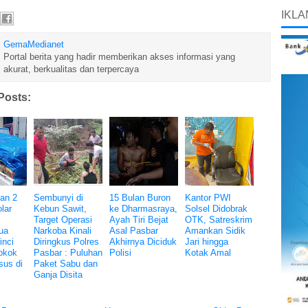
IKLA
GemaMedianet
Portal berita yang hadir memberikan akses informasi yang
akurat, berkualitas dan terpercaya
Posts:
an 2
Sembunyi di
15 Bulan Buron
Kantor PWI
lar
Kebun Sawit,
ke Dharmasraya,
Solsel Didobrak
Target Operasi
Ayah Tiri Bejat
OTK, Satreskrim
ua
Narkoba Kinali
Asal Pasbar
Amankan Sidik
inci
Diringkus Polres
Akhirnya Diciduk
Jari hingga
okok
Pasbar : Puluhan
Polisi
Kotak Amal
sus di
Paket Sabu dan
Ganja Disita