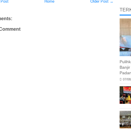
 Post
Home
Older Post →
TERK
ents:
 Comment
Pulih
Banji
Padan
07/08