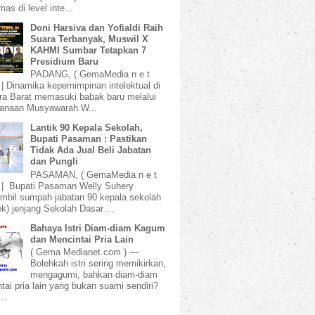
mas di level inte...
Doni Harsiva dan Yofialdi Raih
Suara Terbanyak, Muswil X
KAHMI Sumbar Tetapkan 7
Presidium Baru
PADANG, ( GemaMedia n e t
 | Dinamika kepemimpinan intelektual di
a Barat memasuki babak baru melalui
sanaan Musyawarah W...
Lantik 90 Kepala Sekolah,
Bupati Pasaman : Pastikan
Tidak Ada Jual Beli Jabatan
dan Pungli
PASAMAN, ( GemaMedia n e t
 | Bupati Pasaman Welly Suhery
bil sumpah jabatan 90 kepala sekolah
k) jenjang Sekolah Dasar ...
Bahaya Istri Diam-diam Kagum
dan Mencintai Pria Lain
( Gema Medianet.com ) —
Bolehkah istri sering memikirkan,
mengagumi, bahkan diam-diam
tai pria lain yang bukan suami sendiri?
..