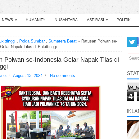
»
»
NEWS
HUMANITY
NUSANTARA
ASPIRASI
POLITIK
ukittinggi
,
Polda Sumbar
,
Sumatera Barat
» Ratusan Polwan se-
Gelar Napak Tilas di Bukittinggi
 Polwan se-Indonesia Gelar Napak Tilas di
nggi
STAT
net
August 13, 2024
No comments
4
IKLA