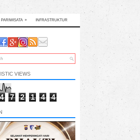
»
PARIWISATA
INFRASTRUKTUR
ISTIC VIEWS
4
7
2
1
4
4
N