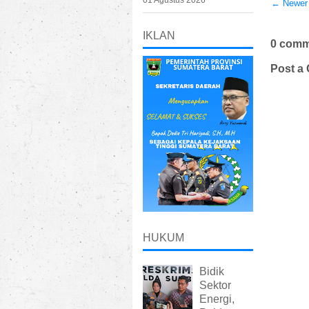
01 Agustus 2026
← Newer
IKLAN
0 comm
Post a
HUKUM
Bidik
Sektor
Energi,