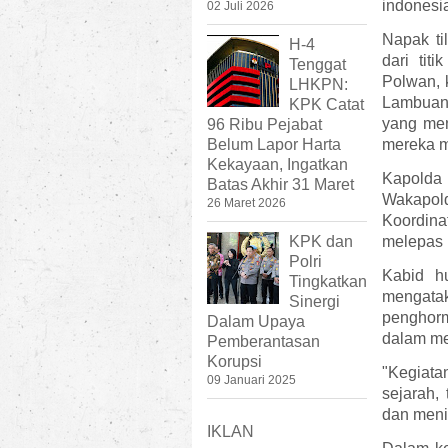
indonesi
02 Juli 2026
Napak ti
H-4
dari tit
Tenggat
Polwan, 
LHKPN:
Lambuang
KPK Catat
yang me
96 Ribu Pejabat
Belum Lapor Harta
mereka m
Kekayaan, Ingatkan
Kapolda
Batas Akhir 31 Maret
Wakapol
26 Maret 2026
Koordina
KPK dan
melepas 
Polri
Kabid h
Tingkatkan
mengata
Sinergi
penghorm
Dalam Upaya
dalam me
Pemberantasan
Korupsi
"Kegiat
09 Januari 2025
sejarah,
dan menin
IKLAN