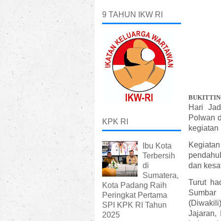
9 TAHUN IKW RI
BUKITTIN
Hari Jad
Polwan d
KPK RI
kegiatan 
Kegiata
Ibu Kota
pendahu
Terbersih
di
dan kesa
Sumatera,
Turut ha
Kota Padang Raih
Sumbar 
Peringkat Pertama
(Diwakil
SPI KPK RI Tahun
Jajaran,
2025