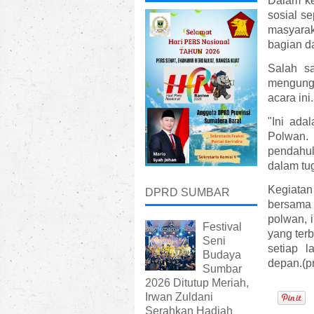
Dalam ke
sosial se
masyaraka
bagian da
Salah sa
mengung
acara ini
"Ini ada
Polwan.
pendahul
dalam tu
Kegiatan
DPRD SUMBAR
bersama
polwan, 
Festival
yang ter
Seni
setiap 
Budaya
depan.(pr
Sumbar
2026 Ditutup Meriah,
Irwan Zuldani
Serahkan Hadiah