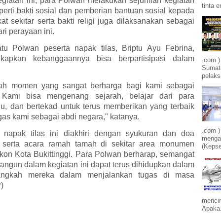
giatan ini, para Polwan melakukan sejumlah kegiatan
tinta e
perti bakti sosial dan pemberian bantuan sosial kepada
t sekitar serta bakti religi juga dilaksanakan sebagai
ri perayaan ini.
tu Polwan peserta napak tilas, Briptu Ayu Febrina,
kapkan kebanggaannya bisa berpartisipasi dalam
.com )
Sumatr
.
pelak
lah momen yang sangat berharga bagi kami sebagai
 Kami bisa mengenang sejarah, belajar dari para
u, dan bertekad untuk terus memberikan yang terbaik
gas kami sebagai abdi negara," katanya.
.com )
 napak tilas ini diakhiri dengan syukuran dan doa
mengam
 serta acara ramah tamah di sekitar area monumen
(Kepse
ikon Kota Bukittinggi. Para Polwan berharap, semangat
bangun dalam kegiatan ini dapat terus dihidupkan dalam
langkah mereka dalam menjalankan tugas di masa
)
mencin
Apaka.