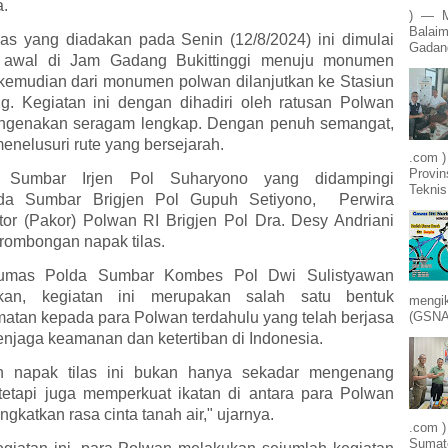
a.
) — M
Balaim
las yang diadakan pada Senin (12/8/2024) ini dimulai
Gadang
ik awal di Jam Gadang Bukittinggi menuju monumen
kemudian dari monumen polwan dilanjutkan ke Stasiun
. Kegiatan ini dengan dihadiri oleh ratusan Polwan
ngenakan seragam lengkap. Dengan penuh semangat,
enelusuri rute yang bersejarah.
.com )
Provin
 Sumbar Irjen Pol Suharyono yang didampingi
Teknis
da Sumbar Brigjen Pol Gupuh Setiyono, Perwira
tor (Pakor) Polwan RI Brigjen Pol Dra. Desy Andriani
rombongan napak tilas.
umas Polda Sumbar Kombes Pol Dwi Sulistyawan
kan, kegiatan ini merupakan salah satu bentuk
mengik
(GSNA)
atan kepada para Polwan terdahulu yang telah berjasa
njaga keamanan dan ketertiban di Indonesia.
an napak tilas ini bukan hanya sekadar mengenang
 tetapi juga memperkuat ikatan di antara para Polwan
gkatkan rasa cinta tanah air," ujarnya.
.com )
Sumate