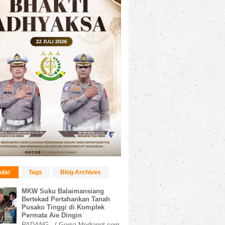
ular
Tags
Blog Archives
MKW Suku Balaimansiang
Bertekad Pertahankan Tanah
Pusako Tinggi di Komplek
Permata Aie Dingin
PADANG, ( Gema Medianet.com