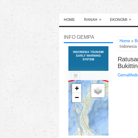
»
»
HOME
RANAH
EKONOMI
INFO GEMPA
Home
»
B
Indonesia 
Ratusan
Bukitti
GemaMedia