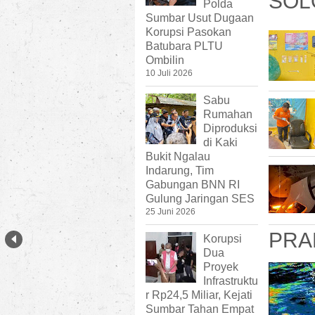
SOL
Polda
Sumbar Usut Dugaan
Korupsi Pasokan
Batubara PLTU
Ombilin
10 Juli 2026
Sabu
Rumahan
Diproduksi
di Kaki
Bukit Ngalau
Indarung, Tim
Gabungan BNN RI
Gulung Jaringan SES
25 Juni 2026
PRA
Korupsi
Dua
Proyek
Infrastruktu
r Rp24,5 Miliar, Kejati
Sumbar Tahan Empat