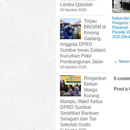
Lomba Qasidah
02 Agustus 2026
Ketua dan
Tinjau
Pengurus
BBGRM di
Pasaman
Periode 2
Korong
2025 Diku
Gadang,
Anggota DPRD
Sumbar Irwan Zuldani
Kucurkan Pokir
← Newer
Pembangunan Jalan
02 Agustus 2026
Ringankan
0 comm
Beban
Post a
Warga
Kurang
Mampu, Wakil Ketua
DPRD Sumbar
Serahkan Bantuan
Seragam dan Tas
Sekolah Gratis