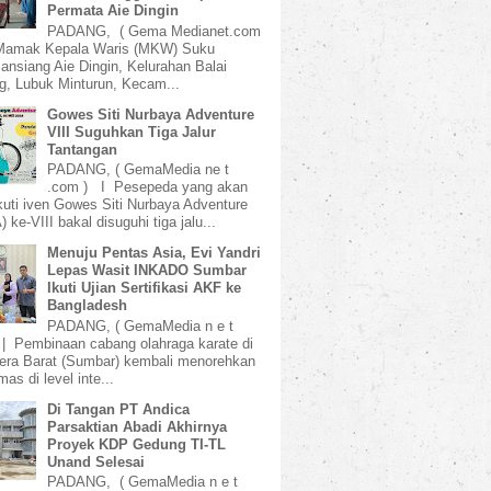
Permata Aie Dingin
PADANG, ( Gema Medianet.com
amak Kepala Waris (MKW) Suku
ansiang Aie Dingin, Kelurahan Balai
, Lubuk Minturun, Kecam...
Gowes Siti Nurbaya Adventure
VIII Suguhkan Tiga Jalur
Tantangan
PADANG, ( GemaMedia ne t
.com ) I Pesepeda yang akan
uti iven Gowes Siti Nurbaya Adventure
 ke-VIII bakal disuguhi tiga jalu...
Menuju Pentas Asia, Evi Yandri
Lepas Wasit INKADO Sumbar
Ikuti Ujian Sertifikasi AKF ke
Bangladesh
PADANG, ( GemaMedia n e t
 | Pembinaan cabang olahraga karate di
ra Barat (Sumbar) kembali menorehkan
mas di level inte...
Di Tangan PT Andica
Parsaktian Abadi Akhirnya
Proyek KDP Gedung TI-TL
Unand Selesai
PADANG, ( GemaMedia n e t