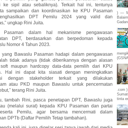
i ke sipil atau sebaliknya). Terkait hal ini, tentunya
ita sampaikan dan koordinasikan ke KPU Pasaman
) — M
enghasilkan DPT Pemilu 2024 yang valid dan
Balaim
Gadang
as," ungkap Rini Juita.
u Pasaman dalam hal mekanisme pengawasan
atan DPT, berdasarkan dan berpedoman kepada
lu Nomor 4 Tahun 2023.
mengik
a yang Bawaslu Pasaman hadapi dalam pengawasan
(GSNA)
lah tidak adanya (tidak diberikannya dengan alasan
) soft maupun hardcopy data-data pemilih dari KPU
. Hal ini dapat kita siasati dengan meningkatkan
asi dengan stakeholder terkait yang dilakukan
am atau PKD maupun Bawaslu untuk pencermatan
.com )
but," terang Rini Juita.
Sumate
tinta e
tu, tambah Rini, pasca penetapan DPT, Bawaslu juga
au (melalui surat) kepada KPU Pasaman dan partai
 peserta Pemilu, agar bersama mencermati dalam
an DPTb (Daftar Pemilih Tetap tambahan).
nda kali ini, juga digelar sesi tanya jawab dari media