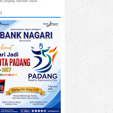
k) jenjang Sekolah Dasar ...
N