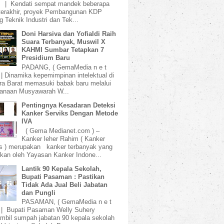
) | Kendati sempat mandek beberapa
terakhir, proyek Pembangunan KDP
 Teknik Industri dan Tek...
Doni Harsiva dan Yofialdi Raih
Suara Terbanyak, Muswil X
KAHMI Sumbar Tetapkan 7
Presidium Baru
PADANG, ( GemaMedia n e t
 | Dinamika kepemimpinan intelektual di
a Barat memasuki babak baru melalui
sanaan Musyawarah W...
Pentingnya Kesadaran Deteksi
Kanker Serviks Dengan Metode
IVA
( Gema Medianet.com ) –
Kanker leher Rahim ( Kanker
s ) merupakan kanker terbanyak yang
kan oleh Yayasan Kanker Indone...
Lantik 90 Kepala Sekolah,
Bupati Pasaman : Pastikan
Tidak Ada Jual Beli Jabatan
dan Pungli
PASAMAN, ( GemaMedia n e t
 | Bupati Pasaman Welly Suhery
bil sumpah jabatan 90 kepala sekolah