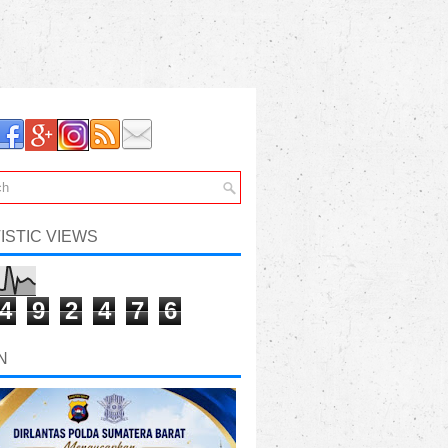
ISTIC VIEWS
4
9
2
4
7
6
N