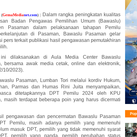
Dalam rangka peningkatan kualitas
,
(
GemaMedia
ne
t
.com
)
|
san Badan Pengawas Pemilihan Umum (Bawaslu)
en Pasaman dalam pelaksanaan tahapan Pemilu
berkelanjutan di Pasaman, Bawaslu Pasaman gelar
i pers terkait publikasi hasil pengawasan pemutakhiran
lih.
ini dilaksanakan di Aula Media Center Bawaslu
 bersama awak media cetak, online dan elektronik,
2/10/2023).
waslu Pasaman, Lumban Tori melalui kordiv Hukum,
han, Parmas dan Humas Rini Juita menyampaikan,
asca ditetapkannya DPT Pemilu 2024 oleh KPU
 masih terdapat beberapa poin yang harus dicermati
Pop
asil pengawasan dan pencermatan Bawaslu Pasaman
 DPT Pemilu, masih adanya pemilih yang memenuhi
elum masuk DPT, pemilih yang tidak memenuhi syarat
PT, pemilih yang ganda, pemilih perubahan status