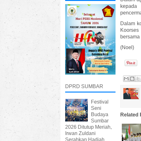
kepada
pencerma
Dalam kon
Koorses
bersama 
(Noel)
DPRD SUMBAR
Festival
Seni
Budaya
Related 
Sumbar
2026 Ditutup Meriah,
Irwan Zuldani
Serahkan Hadiah