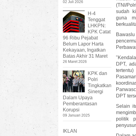
02 Juli 2026
(TNI/Polr
sudah k
H-4
guna m
Tenggat
berkualit
LHKPN:
KPK Catat
Bawasl
96 Ribu Pejabat
pencerm
Belum Lapor Harta
Perbawas
Kekayaan, Ingatkan
Batas Akhir 31 Maret
"Kendal
26 Maret 2026
DPT, ada
tertentu
KPK dan
Pasaman
Polri
koordin
Tingkatkan
Panwasc
Sinergi
DPT terse
Dalam Upaya
Pemberantasan
Selain i
Korupsi
mengimb
09 Januari 2025
politik
penyusun
IKLAN
Dalam age