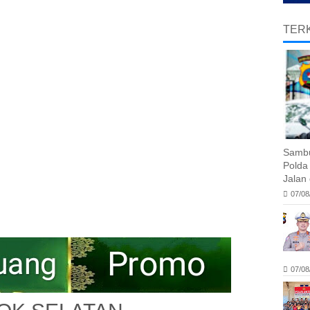
TERK
Sambu
Polda
Jalan
07/08
07/08