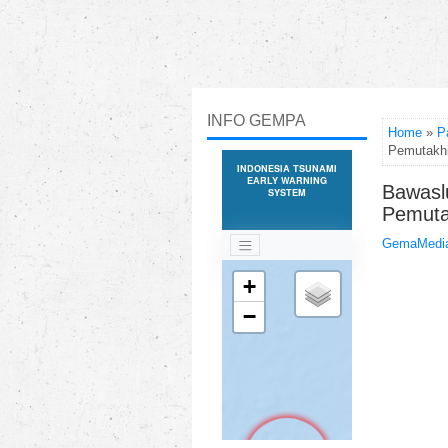
INFO GEMPA
Home
»
P
Pemutakhi
Bawasl
Pemuta
GemaMedia