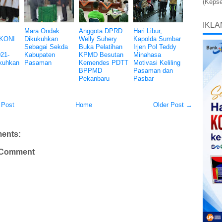
(Kepse
IKLA
Mara Ondak
Anggota DPRD
Hari Libur,
 KONI
Dikukuhkan
Welly Suhery
Kapolda Sumbar
Sebagai Sekda
Buka Pelatihan
Irjen Pol Teddy
021-
Kabupaten
KPMD Besutan
Minahasa
kuhkan
Pasaman
Kemendes PDTT
Motivasi Keliling
BPPMD
Pasaman dan
Pekanbaru
Pasbar
 Post
Home
Older Post →
ents:
 Comment