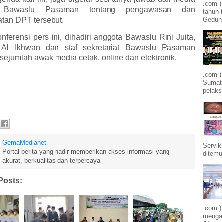
.com 
 Bawaslu Pasaman tentang pengawasan dan
tahun 
tan DPT tersebut.
Gedung
ferensi pers ini, dihadiri anggota Bawaslu Rini Juita,
 Al Ikhwan dan staf sekretariat Bawaslu Pasaman
sejumlah awak media cetak, online dan elektronik.
.com )
Sumatr
pelak
GemaMedianet
Servik
Portal berita yang hadir memberikan akses informasi yang
ditemu
akurat, berkualitas dan terpercaya
Posts:
.com )
mengam