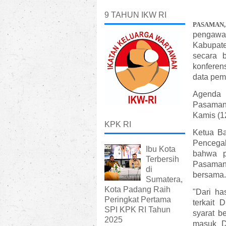
9 TAHUN IKW RI
PASAMAN
pengawa
Kabupat
secara 
konferens
data pemi
Agenda 
Pasaman,
Kamis (1
KPK RI
Ketua Ba
Pencega
Ibu Kota
bahwa p
Terbersih
Pasaman,
di
bersama.
Sumatera,
Kota Padang Raih
"Dari h
Peringkat Pertama
terkait
SPI KPK RI Tahun
syarat b
2025
masuk D