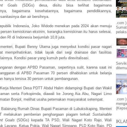
ent Goals
(SDGs) desa, disitu bisa terlihat bagaimana
nnya, bagaimana kesehatannya, bagaimana pendidikannya,
anitasinya dan air bersihnya.
.com )
epublik Indonesia, Joko Widodo menekan pada 2024 akan menuju
Sumatr
 persen kemiskinan ekstrim, kerangka kemiskinan itu harus selesai,
pelak
iden RI di Indonesia berjumlah 10,8 juta.
menteri, Bupati Benny Utama juga menyebut kondisi pasar nagari
t memprihatinkan, tidak layak dari segi drainase dan fasilitas
ainnya. Kondisi pasar yang kumuh perlu direvitalisasi.
Servik
nganan dengan APBD Pasaman, sepertinya sulit, karena saat ini
ditemu
 anggaran di APBD Pasaman 70 persen dihabiskan untuk belanja
an hanya tersisa 30 persen untuk pembangunan.
Kerja Menteri Desa PDTT Abdul Halim didampingi Bupati dan Wakil
aman serta Forkopimda, diawali ke Jorong Aia Abu, Nagari Limo
.com )
matan Bonjol, melihat usaha peternakan masyarakat setempat.
mengam
(Kepse
di Balairung Rumah Dinas Bupati Pasaman di Lubuksikaping, Menteri
 melakukan pemberian penghargaan piagam terkait
Sustainable
nt Goals
(SDGs) kepada TA PSD, Wali Nagari Koto Rajo, Wali
IKLA
uk Layang, Ketua Pokja, Wali Nagari Simpang, PLD Koto Rajo, PD