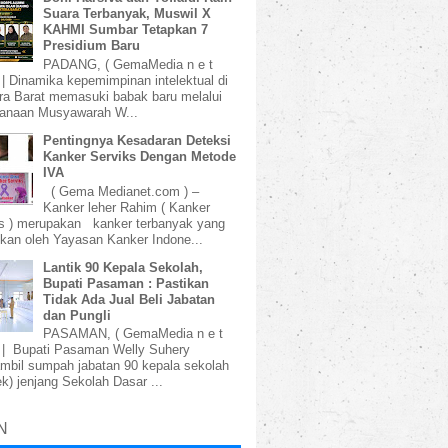
Suara Terbanyak, Muswil X
KAHMI Sumbar Tetapkan 7
Presidium Baru
PADANG, ( GemaMedia n e t
 | Dinamika kepemimpinan intelektual di
a Barat memasuki babak baru melalui
sanaan Musyawarah W...
Pentingnya Kesadaran Deteksi
Kanker Serviks Dengan Metode
IVA
( Gema Medianet.com ) –
Kanker leher Rahim ( Kanker
s ) merupakan kanker terbanyak yang
kan oleh Yayasan Kanker Indone...
Lantik 90 Kepala Sekolah,
Bupati Pasaman : Pastikan
Tidak Ada Jual Beli Jabatan
dan Pungli
PASAMAN, ( GemaMedia n e t
 | Bupati Pasaman Welly Suhery
bil sumpah jabatan 90 kepala sekolah
k) jenjang Sekolah Dasar ...
N