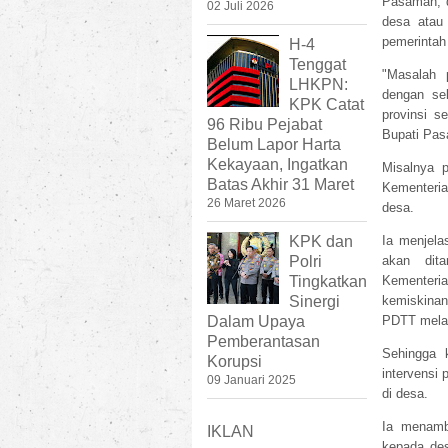
Pasaman, d
02 Juli 2026
desa atau 
pemerintah 
H-4
Tenggat
"Masalah 
LHKPN:
dengan sel
KPK Catat
provinsi s
96 Ribu Pejabat
Bupati Pa
Belum Lapor Harta
Kekayaan, Ingatkan
Misalnya 
Batas Akhir 31 Maret
Kementeri
26 Maret 2026
desa.
KPK dan
Ia menjela
Polri
akan dit
Tingkatkan
Kementeri
Sinergi
kemiskina
Dalam Upaya
PDTT melal
Pemberantasan
Sehingga 
Korupsi
intervensi
09 Januari 2025
di desa.
Ia menamb
IKLAN
kepada de