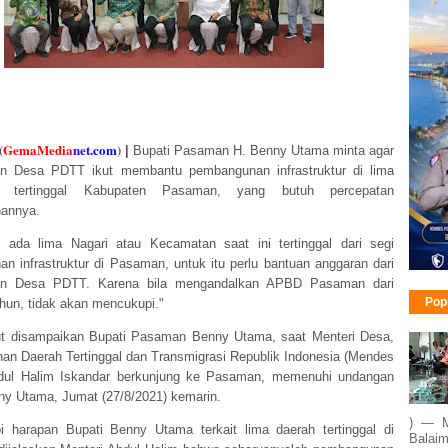
(
GemaMedia
ne
t
.com
)
|
Bupati Pasaman H. Benny Utama minta agar
an Desa PDTT ikut membantu pembangunan infrastruktur di lima
n tertinggal Kabupaten Pasaman, yang butuh percepatan
annya.
a ada lima Nagari atau Kecamatan saat ini tertinggal dari segi
n infrastruktur di Pasaman, untuk itu perlu bantuan anggaran dari
an Desa PDTT. Karena bila mengandalkan APBD Pasaman dari
Pop
ahun, tidak akan mencukupi."
ut disampaikan Bupati Pasaman Benny Utama, saat Menteri Desa,
n Daerah Tertinggal dan Transmigrasi Republik Indonesia (Mendes
dul Halim Iskandar berkunjung ke Pasaman, memenuhi undangan
ny Utama, Jumat (27/8/2021) kemarin.
) — M
 harapan Bupati Benny Utama terkait lima daerah tertinggal di
Balaim