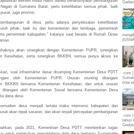
ijelaskan Menteri Abdul Halim bahwa seharusnyalah pembangunan
Gadang
Nagari di Sumatera Barat, perlu keterlibatan semua pihak, baik
pusat, juga provinsi.
pembangunan di desa, perlu adanya penyelesaian keterlibatan
uruh pihak, baik itu dari kementerian dan lembaga, pemerintah
erta pemerintah kabupaten," katanya saat berada di Rumah Dinas
mengik
(GSNA)
saman.
pihaknya akan sinergikan dengan Kementerian PUPR, sinergikan
an Kesehatan, serta sinergikan BKKBN, semua punya akses ke
skan, soal infrastruktur dasar disamping Kementerian Desa PDTT
.com )
Sumate
angani oleh Kementerian PUPR. Urusan
stunting
ditangani
tinta e
an BKKBN bersama Kementerian Kesehatan, dan untuk urusan
n ditangani oleh Kementerian Sosial bersama Kementerian Desa
ui dana desa.
kemudian desa menjadi tertata maka intervensi kabupaten dan
 pusat akan tepat sasaran, dan akan terjadi percepatan pembangunan
.com 
tahun 
Gedung
ahkan, pada 2021, Kementrian Desa PDTT memberikan tugas
sa untuk melakukan pemuktahiran data desa berbasis
Sustainable