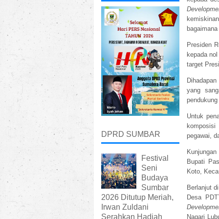
Developm
kemiskina
bagaimana s
Presiden R
kepada nol
target Pres
Dihadapan 
yang sanga
pendukung l
Untuk pena
komposisi
DPRD SUMBAR
pegawai, d
Kunjungan 
Festival
Bupati Pas
Seni
Koto, Keca
Budaya
Sumbar
Berlanjut 
2026 Ditutup Meriah,
Desa PDTT
Irwan Zuldani
Developme
Serahkan Hadiah
Nagari Lub