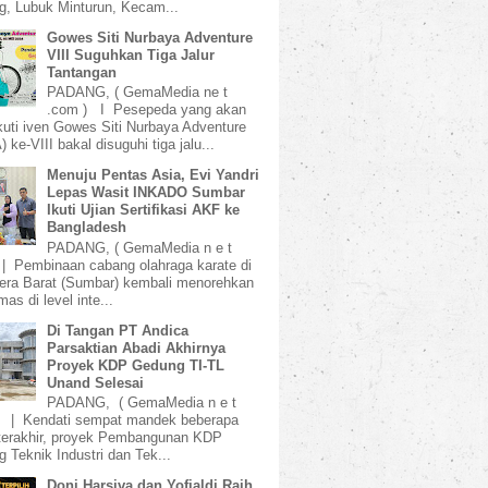
, Lubuk Minturun, Kecam...
Gowes Siti Nurbaya Adventure
VIII Suguhkan Tiga Jalur
Tantangan
PADANG, ( GemaMedia ne t
.com ) I Pesepeda yang akan
uti iven Gowes Siti Nurbaya Adventure
 ke-VIII bakal disuguhi tiga jalu...
Menuju Pentas Asia, Evi Yandri
Lepas Wasit INKADO Sumbar
Ikuti Ujian Sertifikasi AKF ke
Bangladesh
PADANG, ( GemaMedia n e t
 | Pembinaan cabang olahraga karate di
ra Barat (Sumbar) kembali menorehkan
mas di level inte...
Di Tangan PT Andica
Parsaktian Abadi Akhirnya
Proyek KDP Gedung TI-TL
Unand Selesai
PADANG, ( GemaMedia n e t
) | Kendati sempat mandek beberapa
terakhir, proyek Pembangunan KDP
 Teknik Industri dan Tek...
Doni Harsiva dan Yofialdi Raih