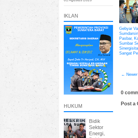
01 Agustus 2026
IKLAN
Gebyar Va
Sumdarsin
Pasbar, K
Sumbar S
Sinergisit
Sangat Pe
← Newer
0 comm
Post a
HUKUM
Bidik
Sektor
Energi,