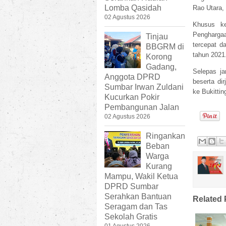
Lomba Qasidah
Rao Utara,
02 Agustus 2026
Khusus k
Pengharga
Tinjau
tercepat d
BBGRM di
tahun 2021
Korong
Gadang,
Selepas j
Anggota DPRD
beserta di
Sumbar Irwan Zuldani
ke Bukitting
Kucurkan Pokir
Pembangunan Jalan
02 Agustus 2026
Ringankan
Beban
Warga
Kurang
Mampu, Wakil Ketua
DPRD Sumbar
Serahkan Bantuan
Related 
Seragam dan Tas
Sekolah Gratis