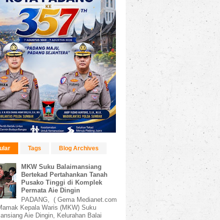
ular
Tags
Blog Archives
MKW Suku Balaimansiang
Bertekad Pertahankan Tanah
Pusako Tinggi di Komplek
Permata Aie Dingin
PADANG, ( Gema Medianet.com
amak Kepala Waris (MKW) Suku
ansiang Aie Dingin, Kelurahan Balai