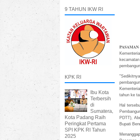
9 TAHUN IKW RI
PASAMAN 
Kementeri
kecamata
pembangun
"Sedikitny
KPK RI
pembanguna
Kementeri
Ibu Kota
tahun ke t
Terbersih
di
Hal terseb
Sumatera,
Pembanguna
Kota Padang Raih
PDTT), Ab
Peringkat Pertama
Bupati Ben
SPI KPK RI Tahun
Menanggapi
2025