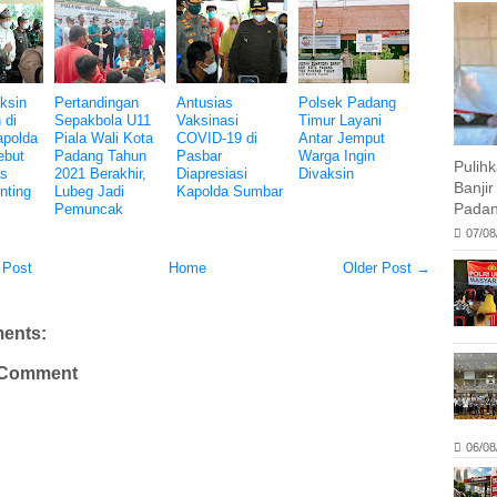
ksin
Pertandingan
Antusias
Polsek Padang
 di
Sepakbola U11
Vaksinasi
Timur Layani
apolda
Piala Wali Kota
COVID-19 di
Antar Jemput
ebut
Padang Tahun
Pasbar
Warga Ingin
Pulih
as
2021 Berakhir,
Diapresiasi
Divaksin
Banji
nting
Lubeg Jadi
Kapolda Sumbar
Padan
Pemuncak
07/08
 Post
Home
Older Post →
ents:
 Comment
06/08