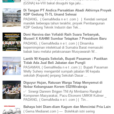
(GSNA) ke-VIII bakal disuguhi tiga jalu...
Di Tangan PT Andica Parsaktian Abadi Akhirnya Proyek
KDP Gedung TI-TL Unand Selesai
PADANG, ( GemaMedia n e t .com ) | Kendati sempat
mandek beberapa tahun terakhir, proyek Pembangunan
KDP Gedung Teknik Industri dan Tek...
Doni Harsiva dan Yofialdi Raih Suara Terbanyak,
Muswil X KAHMI Sumbar Tetapkan 7 Presidium Baru
PADANG, ( GemaMedia n e t .com ) | Dinamika
kepemimpinan intelektual di Sumatra Barat memasuki
babak baru melalui pelaksanaan Musyawarah W...
Lantik 90 Kepala Sekolah, Bupati Pasaman : Pastikan
Tidak Ada Jual Beli Jabatan dan Pungli
PASAMAN, ( GemaMedia n e t .com ) | Bupati Pasaman
Welly Suhery mengambil sumpah jabatan 90 kepala
sekolah (Kepsek) jenjang Sekolah Dasar ...
Diguyur Hujan, Ratusan Warga Tetap Menyemut di
Nobar Kebangsaan Korem 032/Wirabraja
✅ Sinergi Danrem Brigjen TNI Aji Mimbarno Rangkul
Komponen Masyarakat, Pacu Ekonomi UMKM Kuliner _
PADANG, ( GemaMedia n e t .com ) | Tin...
Bahaya Istri Diam-diam Kagum dan Mencintai Pria Lain
( Gema Medianet.com ) — Bolehkah istri sering