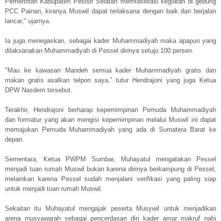
Pemerintah Kabupaten Pesisir Selatan memfasilitasi kegiatan di gedung
PCC Painan, kiranya Muswil dapat terlaksana dengan baik dan berjalan
lancar," ujarnya.
Ia juga menegaskan, sebagai kader Muhammadiyah maka apapun yang
dilaksanakan Muhammadiyah di Pessel dirinya setuju 100 persen.
"Mau ke kawasan Mandeh semua kader Muhammadiyah gratis dan
makan gratis asalkan telpon saya,” tutur Hendrajoni yang juga Ketua
DPW Nasdem tersebut.
Terakhir, Hendrajoni berharap kepemimpinan Pemuda Muhammadiyah
dan formatur yang akan mengisi kepemimpinan melalui Muswil ini dapat
memajukan Pemuda Muhammadiyah yang ada di Sumatera Barat ke
depan.
Sementara, Ketua PWPM Sumbar, Muhayatul mengatakan Pessel
menjadi tuan rumah Muswil bukan karena dirinya berkampung di Pessel,
melainkan karena Pessel sudah menjalani verifikasi yang paling siap
untuk menjadi tuan rumah Muswil.
Sekaitan itu Muhayatul mengajak peserta Musywil untuk menjadikan
arena musyawarah sebagai pencerdasan diri kader amar makruf nahi