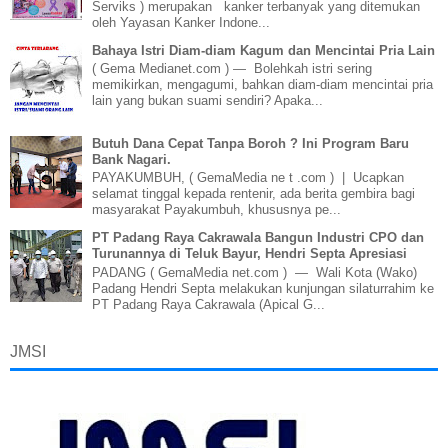
Serviks ) merupakan kanker terbanyak yang ditemukan
oleh Yayasan Kanker Indone...
Bahaya Istri Diam-diam Kagum dan Mencintai Pria Lain
( Gema Medianet.com ) — Bolehkah istri sering
memikirkan, mengagumi, bahkan diam-diam mencintai pria
lain yang bukan suami sendiri? Apaka...
Butuh Dana Cepat Tanpa Boroh ? Ini Program Baru
Bank Nagari.
PAYAKUMBUH, ( GemaMedia ne t .com ) | Ucapkan
selamat tinggal kepada rentenir, ada berita gembira bagi
masyarakat Payakumbuh, khususnya pe...
PT Padang Raya Cakrawala Bangun Industri CPO dan
Turunannya di Teluk Bayur, Hendri Septa Apresiasi
PADANG ( GemaMedia net.com ) — Wali Kota (Wako)
Padang Hendri Septa melakukan kunjungan silaturrahim ke
PT Padang Raya Cakrawala (Apical G...
JMSI