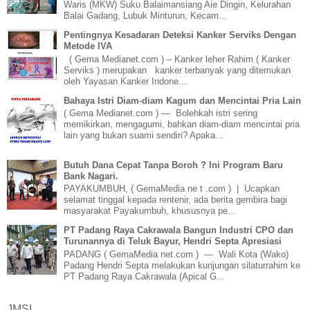
Waris (MKW) Suku Balaimansiang Aie Dingin, Kelurahan
Balai Gadang, Lubuk Minturun, Kecam...
Pentingnya Kesadaran Deteksi Kanker Serviks Dengan
Metode IVA
( Gema Medianet.com ) – Kanker leher Rahim ( Kanker
Serviks ) merupakan kanker terbanyak yang ditemukan
oleh Yayasan Kanker Indone...
Bahaya Istri Diam-diam Kagum dan Mencintai Pria Lain
( Gema Medianet.com ) — Bolehkah istri sering
memikirkan, mengagumi, bahkan diam-diam mencintai pria
lain yang bukan suami sendiri? Apaka...
Butuh Dana Cepat Tanpa Boroh ? Ini Program Baru
Bank Nagari.
PAYAKUMBUH, ( GemaMedia ne t .com ) | Ucapkan
selamat tinggal kepada rentenir, ada berita gembira bagi
masyarakat Payakumbuh, khususnya pe...
PT Padang Raya Cakrawala Bangun Industri CPO dan
Turunannya di Teluk Bayur, Hendri Septa Apresiasi
PADANG ( GemaMedia net.com ) — Wali Kota (Wako)
Padang Hendri Septa melakukan kunjungan silaturrahim ke
PT Padang Raya Cakrawala (Apical G...
JMSI