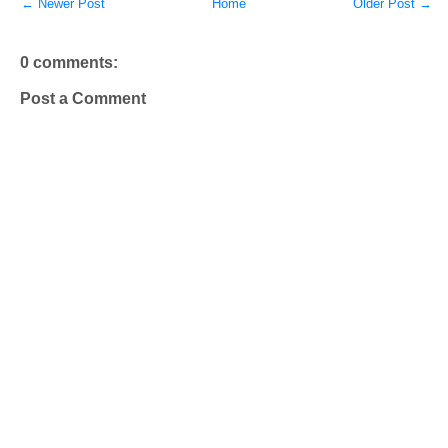
← Newer Post
Home
Older Post →
0 comments:
Post a Comment