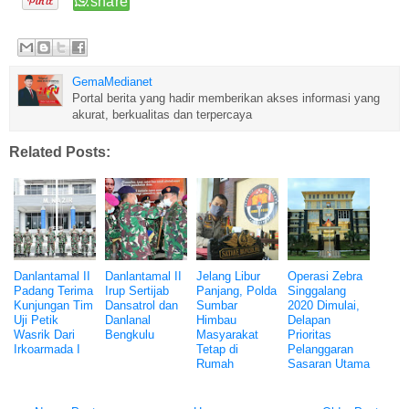
GemaMedianet
Portal berita yang hadir memberikan akses informasi yang
akurat, berkualitas dan terpercaya
Related Posts:
Danlantamal II
Danlantamal II
Jelang Libur
Operasi Zebra
Padang Terima
Irup Sertijab
Panjang, Polda
Singgalang
Kunjungan Tim
Dansatrol dan
Sumbar
2020 Dimulai,
Uji Petik
Danlanal
Himbau
Delapan
Wasrik Dari
Bengkulu
Masyarakat
Prioritas
Irkoarmada I
Tetap di
Pelanggaran
Rumah
Sasaran Utama