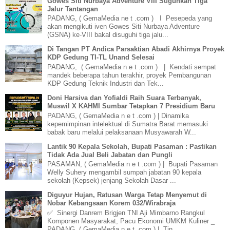
Gowes Siti Nurbaya Adventure VIII Suguhkan Tiga
Jalur Tantangan
PADANG, ( GemaMedia ne t .com ) I Pesepeda yang
akan mengikuti iven Gowes Siti Nurbaya Adventure
(GSNA) ke-VIII bakal disuguhi tiga jalu...
Di Tangan PT Andica Parsaktian Abadi Akhirnya Proyek
KDP Gedung TI-TL Unand Selesai
PADANG, ( GemaMedia n e t .com ) | Kendati sempat
mandek beberapa tahun terakhir, proyek Pembangunan
KDP Gedung Teknik Industri dan Tek...
Doni Harsiva dan Yofialdi Raih Suara Terbanyak,
Muswil X KAHMI Sumbar Tetapkan 7 Presidium Baru
PADANG, ( GemaMedia n e t .com ) | Dinamika
kepemimpinan intelektual di Sumatra Barat memasuki
babak baru melalui pelaksanaan Musyawarah W...
Lantik 90 Kepala Sekolah, Bupati Pasaman : Pastikan
Tidak Ada Jual Beli Jabatan dan Pungli
PASAMAN, ( GemaMedia n e t .com ) | Bupati Pasaman
Welly Suhery mengambil sumpah jabatan 90 kepala
sekolah (Kepsek) jenjang Sekolah Dasar ...
Diguyur Hujan, Ratusan Warga Tetap Menyemut di
Nobar Kebangsaan Korem 032/Wirabraja
✅ Sinergi Danrem Brigjen TNI Aji Mimbarno Rangkul
Komponen Masyarakat, Pacu Ekonomi UMKM Kuliner _
PADANG, ( GemaMedia n e t .com ) | Tin...