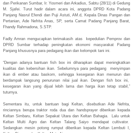
dan Perikanan Sumbar, Ir. Yosmeri dan Arkadius, Sabtu (28/11) di Gedung
M. Sjafei. Turut hadir dalam acara ini, anggota DPRD Kota Padang
Panjang Nasrul Efendi dan Puji Astuti, AM.d, Kepala Dinas Pangan dan
Pertanian, Ade Nefrita Anas, SP, serta Camat Padang Panjang Barat,
Fhandy Rahmadona, S.STP.
Fadly Amran mengucapkan terimakasih atas kepedulian Pemprov dan
DPRD Sumbar terhadap peningkatan ekonomi masyarakat Padang
Panjang khususnya para pedagang ikan dan kelompok tani ini.
“Dengan adanya bantuan fish box ini diharapkan dapat meningkatkan
kualitas dan kebersihan ikan. Sebelumnya para pedagang menyimpan
ikan di ember atau baskom, sehingga kesegaran ikan menurun dan
berdampak langsung penurunan nilai jual ikan. Dengan fish box ini,
kesegaran ikan yang dijual lebih lama dan harga ikan tetap stabil,”
tuturnya.
Sementara itu, untuk bantuan bagi Keltan, disebutkan Ade Nefrita,
rinciannya berupa traktor roda dua dan handsprayer diberikan kepada
Keltan Simbaru, Keltan Sepakat Utara dan Keltan Bahagia. Lalu untuk
Keltan Multi Agro dan Keltan Talang Saiyo mendapat cultivator.
Sedangkan mesin potong rumput diberikan kepada Keltan Lembuti I,