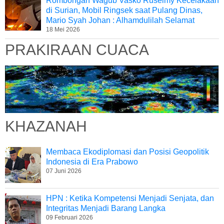
Rombongan Wagub Vasko Ruseimy Kecelakaan
di Surian, Mobil Ringsek saat Pulang Dinas,
Mario Syah Johan : Alhamdulilah Selamat
18 Mei 2026
PRAKIRAAN CUACA
KHAZANAH
Membaca Ekodiplomasi dan Posisi Geopolitik
Indonesia di Era Prabowo
07 Juni 2026
HPN : Ketika Kompetensi Menjadi Senjata, dan
Integritas Menjadi Barang Langka
09 Februari 2026