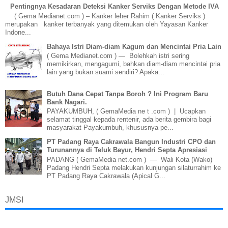
Pentingnya Kesadaran Deteksi Kanker Serviks Dengan Metode IVA
( Gema Medianet.com ) – Kanker leher Rahim ( Kanker Serviks )
merupakan kanker terbanyak yang ditemukan oleh Yayasan Kanker
Indone...
Bahaya Istri Diam-diam Kagum dan Mencintai Pria Lain
( Gema Medianet.com ) — Bolehkah istri sering
memikirkan, mengagumi, bahkan diam-diam mencintai pria
lain yang bukan suami sendiri? Apaka...
Butuh Dana Cepat Tanpa Boroh ? Ini Program Baru
Bank Nagari.
PAYAKUMBUH, ( GemaMedia ne t .com ) | Ucapkan
selamat tinggal kepada rentenir, ada berita gembira bagi
masyarakat Payakumbuh, khususnya pe...
PT Padang Raya Cakrawala Bangun Industri CPO dan
Turunannya di Teluk Bayur, Hendri Septa Apresiasi
PADANG ( GemaMedia net.com ) — Wali Kota (Wako)
Padang Hendri Septa melakukan kunjungan silaturrahim ke
PT Padang Raya Cakrawala (Apical G...
JMSI