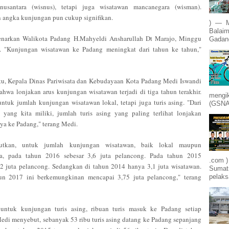
nusantara (wisnus), tetapi juga wisatawan mancanegara (wisman).
 angka kunjungan pun cukup signifikan.
) — M
Balaim
benarkan Walikota Padang H.Mahyeldi Ansharullah Dt Marajo, Minggu
Gadang
). "Kunjungan wisatawan ke Padang meningkat dari tahun ke tahun,"
tu, Kepala Dinas Pariwisata dan Kebudayaan Kota Padang Medi Iswandi
hwa lonjakan arus kunjungan wisatawan terjadi di tiga tahun terakhir.
mengik
untuk jumlah kunjungan wisatawan lokal, tetapi juga turis asing.
"Dari
(GSNA)
 yang kita miliki, jumlah turis asing yang paling terlihat lonjakan
a ke Padang," terang Medi.
utkan, untuk jumlah kunjungan wisatawan, baik lokal maupun
a, pada tahun 2016 sebesar 3,6 juta pelancong. Pada tahun 2015
.com )
2 juta pelancong. Sedangkan di tahun 2014 hanya 3,1 juta wisatawan.
Sumatr
un 2017 ini berkemungkinan mencapai 3,75 juta pelancong," terang
pelak
untuk kunjungan turis asing, ribuan turis masuk ke Padang setiap
edi menyebut, sebanyak 53 ribu turis asing datang ke Padang sepanjang