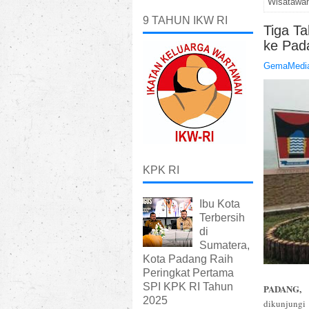
Wisatawan
9 TAHUN IKW RI
Tiga T
ke Pad
GemaMedia
KPK RI
Ibu Kota
Terbersih
di
Sumatera,
Kota Padang Raih
Peringkat Pertama
SPI KPK RI Tahun
PADANG, 
2025
dikunjungi