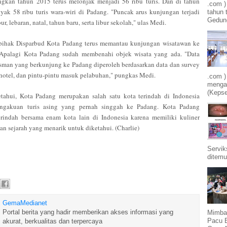
gkan tahun 2015 terus melonjak menjadi 56 ribu turis. Dan di tahun
.com 
yak 58 ribu turis wara-wiri di Padang. "Puncak arus kunjungan terjadi
tahun 
Gedung
bur, lebaran, natal, tahun baru, serta libur sekolah," ulas Medi.
 pihak Disparbud Kota Padang terus memantau kunjungan wisatawan ke
 Apalagi Kota Padang sudah membenahi objek wisata yang ada. "Data
isman yang berkunjung ke Padang diperoleh berdasarkan data dan survey
, hotel, dan pintu-pintu masuk pelabuhan," pungkas Medi.
.com )
mengam
(Kepse
etahui, Kota Padang merupakan salah satu kota terindah di Indonesia
ngakuan turis asing yang pernah singgah ke Padang. Kota Padang
rindah bersama enam kota lain di Indonesia karena memiliki kuliner
an sejarah yang menarik untuk diketahui. (Charlie)
Servik
ditemu
GemaMedianet
Portal berita yang hadir memberikan akses informasi yang
Mimba
Pacu 
akurat, berkualitas dan terpercaya