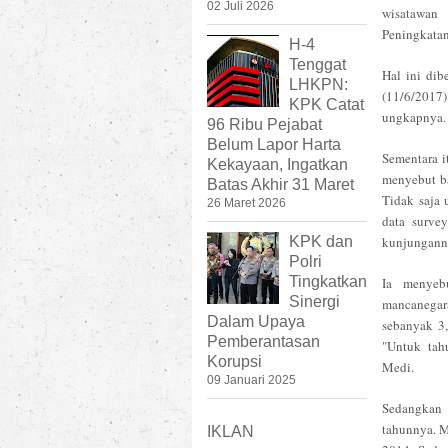
02 Juli 2026
wisatawan 
Peningkatan
H-4
Tenggat
Hal ini di
LHKPN:
(11/6/2017
KPK Catat
ungkapnya.
96 Ribu Pejabat
Belum Lapor Harta
Sementara i
Kekayaan, Ingatkan
menyebut ba
Batas Akhir 31 Maret
Tidak saja 
26 Maret 2026
data survey
KPK dan
kunjunganny
Polri
Tingkatkan
Ia menyeb
Sinergi
mancanegar
Dalam Upaya
sebanyak 3,
Pemberantasan
"Untuk tah
Korupsi
Medi.
09 Januari 2025
Sedangkan 
tahunnya. M
IKLAN