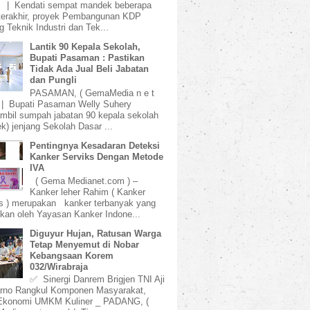
) | Kendati sempat mandek beberapa
terakhir, proyek Pembangunan KDP
 Teknik Industri dan Tek...
Lantik 90 Kepala Sekolah,
Bupati Pasaman : Pastikan
Tidak Ada Jual Beli Jabatan
dan Pungli
PASAMAN, ( GemaMedia n e t
 | Bupati Pasaman Welly Suhery
bil sumpah jabatan 90 kepala sekolah
k) jenjang Sekolah Dasar ...
Pentingnya Kesadaran Deteksi
Kanker Serviks Dengan Metode
IVA
( Gema Medianet.com ) –
Kanker leher Rahim ( Kanker
s ) merupakan kanker terbanyak yang
kan oleh Yayasan Kanker Indone...
Diguyur Hujan, Ratusan Warga
Tetap Menyemut di Nobar
Kebangsaan Korem
032/Wirabraja
✅ Sinergi Danrem Brigjen TNI Aji
rno Rangkul Komponen Masyarakat,
Ekonomi UMKM Kuliner _ PADANG, (