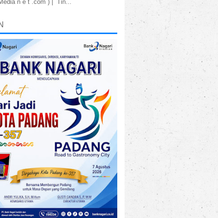
dia n e t .com ) | Tin...
N