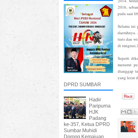
2014. Sedan
2016, seban
pada saat li
Selama ini
daerahnya.
turis dan w
di imigrasi
Seperti dik
menurut pe
dianggap te
yang lezat d
DPRD SUMBAR
Hadir
Paripurna
HJK
Padang
ke-357, Ketua DPRD
Sumbar Muhidi
Dorong Kemajuan