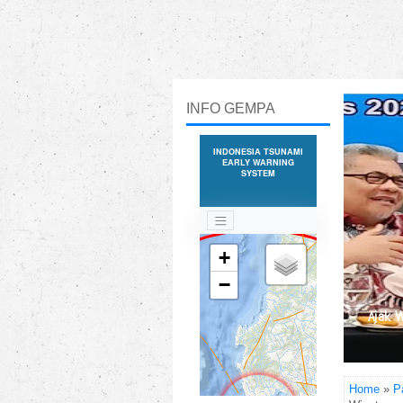
INFO GEMPA
Ajak 
Home
»
P