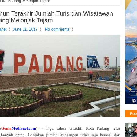
 ke Padang Melonjak Tajam
ahun Terakhir Jumlah Turis dan Wisatawan
ang Melonjak Tajam
net
June 11, 2017
No comments
Pop
(
Gema
Medianet.com
) –
Tiga tahun terakhir Kota Padang terus
 banyak orang. Lonjakan jumlah kunjungan tidak saja berasal dari