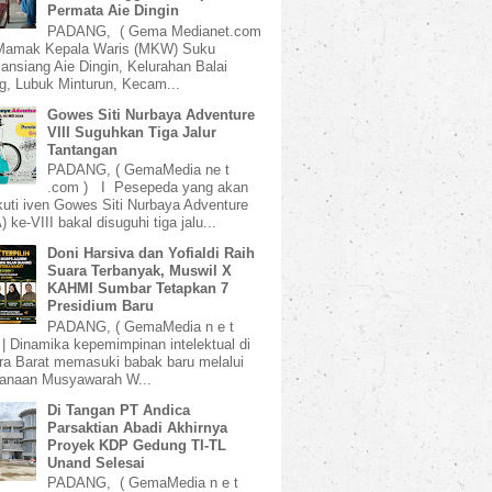
Permata Aie Dingin
PADANG, ( Gema Medianet.com
amak Kepala Waris (MKW) Suku
ansiang Aie Dingin, Kelurahan Balai
, Lubuk Minturun, Kecam...
Gowes Siti Nurbaya Adventure
VIII Suguhkan Tiga Jalur
Tantangan
PADANG, ( GemaMedia ne t
.com ) I Pesepeda yang akan
uti iven Gowes Siti Nurbaya Adventure
 ke-VIII bakal disuguhi tiga jalu...
Doni Harsiva dan Yofialdi Raih
Suara Terbanyak, Muswil X
KAHMI Sumbar Tetapkan 7
Presidium Baru
PADANG, ( GemaMedia n e t
 | Dinamika kepemimpinan intelektual di
a Barat memasuki babak baru melalui
sanaan Musyawarah W...
Di Tangan PT Andica
Parsaktian Abadi Akhirnya
Proyek KDP Gedung TI-TL
Unand Selesai
PADANG, ( GemaMedia n e t