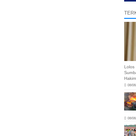
TERK
Lolos 
Sumba
Hakim
08/08
08/08