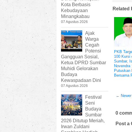
Kota Berbasis
Related 
Kebudayaan
Minangkabau
07 Agustus 2026
Ajak
Warga
Cegah
Potensi
PKB Targe
100 Kursi 
Gangguan Sosial,
Sumbar, I
Ketua DPRD Sumbar
Novendra 
Muhidi Gelorakan
Putuskan 
Budaya
Bersama 
Kewaspadaan Dini
07 Agustus 2026
← Newer
Festival
Seni
Budaya
0 comm
Sumbar
2026 Ditutup Meriah,
Post a
Irwan Zuldani