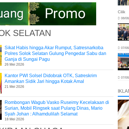
Cilik
08/08
OK SELATAN
Sikat Habis hingga Akar Rumput, Satresnarkoba
07/08
Polres Solok Selatan Gulung Pengedar Sabu dan
Ganja di Sungai Pagu
26 Mei 2026
Kantor PWI Solsel Didobrak OTK, Satreskrim
07/08
Amankan Sidik Jari hingga Kotak Amal
21 Mei 2026
IKLA
Rombongan Wagub Vasko Ruseimy Kecelakaan di
Surian, Mobil Ringsek saat Pulang Dinas, Mario
Syah Johan : Alhamdulilah Selamat
18 Mei 2026