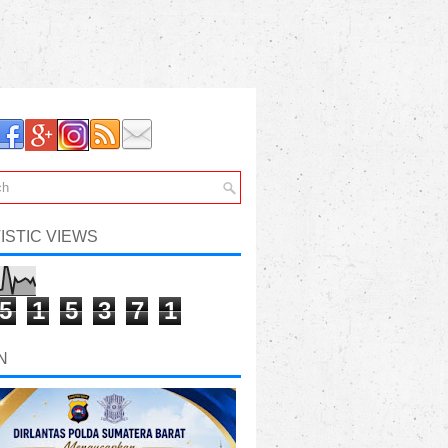
ISTIC VIEWS
5
1
5
3
7
1
N