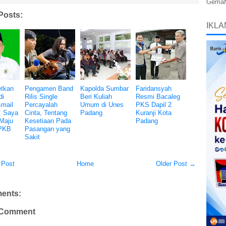
GemaMe
Posts:
IKLA
tkan
Pengamen Band
Kapolda Sumbar
Faridansyah
di
Rilis Single
Beri Kuliah
Resmi Bacaleg
smail
Percayalah
Umum di Unes
PKS Dapil 2
: Saya
Cinta, Tentang
Padang
Kuranji Kota
Maju
Kesetiaan Pada
Padang
PKB
Pasangan yang
Sakit
 Post
Home
Older Post →
ents:
 Comment