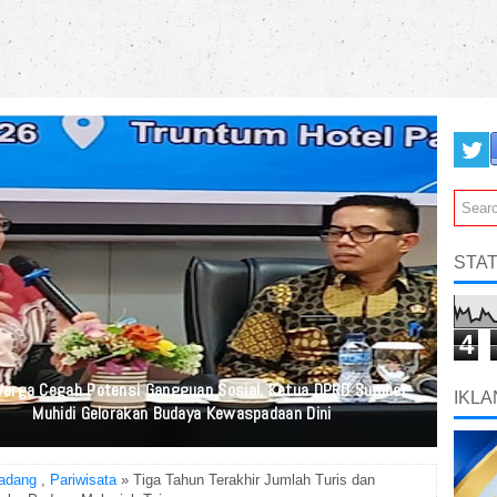
STAT
4
Warga Cegah Potensi Gangguan Sosial, Ketua DPRD Sumbar
IKLA
Muhidi Gelorakan Budaya Kewaspadaan Dini
adang
,
Pariwisata
» Tiga Tahun Terakhir Jumlah Turis dan