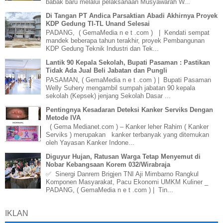
babak baru melalui pelaksanaan Musyawarah W...
Di Tangan PT Andica Parsaktian Abadi Akhirnya Proyek
KDP Gedung TI-TL Unand Selesai
PADANG, ( GemaMedia n e t .com ) | Kendati sempat
mandek beberapa tahun terakhir, proyek Pembangunan
KDP Gedung Teknik Industri dan Tek...
Lantik 90 Kepala Sekolah, Bupati Pasaman : Pastikan
Tidak Ada Jual Beli Jabatan dan Pungli
PASAMAN, ( GemaMedia n e t .com ) | Bupati Pasaman
Welly Suhery mengambil sumpah jabatan 90 kepala
sekolah (Kepsek) jenjang Sekolah Dasar ...
Pentingnya Kesadaran Deteksi Kanker Serviks Dengan
Metode IVA
( Gema Medianet.com ) – Kanker leher Rahim ( Kanker
Serviks ) merupakan kanker terbanyak yang ditemukan
oleh Yayasan Kanker Indone...
Diguyur Hujan, Ratusan Warga Tetap Menyemut di
Nobar Kebangsaan Korem 032/Wirabraja
✅ Sinergi Danrem Brigjen TNI Aji Mimbarno Rangkul
Komponen Masyarakat, Pacu Ekonomi UMKM Kuliner _
PADANG, ( GemaMedia n e t .com ) | Tin...
IKLAN