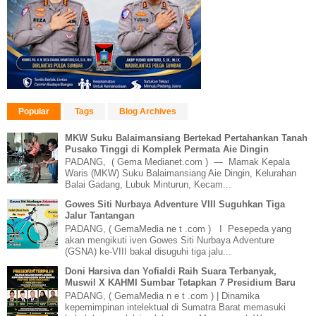
Popular
Tags
Blog Archives
MKW Suku Balaimansiang Bertekad Pertahankan Tanah
Pusako Tinggi di Komplek Permata Aie Dingin
PADANG, ( Gema Medianet.com ) — Mamak Kepala
Waris (MKW) Suku Balaimansiang Aie Dingin, Kelurahan
Balai Gadang, Lubuk Minturun, Kecam...
Gowes Siti Nurbaya Adventure VIII Suguhkan Tiga
Jalur Tantangan
PADANG, ( GemaMedia ne t .com ) I Pesepeda yang
akan mengikuti iven Gowes Siti Nurbaya Adventure
(GSNA) ke-VIII bakal disuguhi tiga jalu...
Doni Harsiva dan Yofialdi Raih Suara Terbanyak,
Muswil X KAHMI Sumbar Tetapkan 7 Presidium Baru
PADANG, ( GemaMedia n e t .com ) | Dinamika
kepemimpinan intelektual di Sumatra Barat memasuki