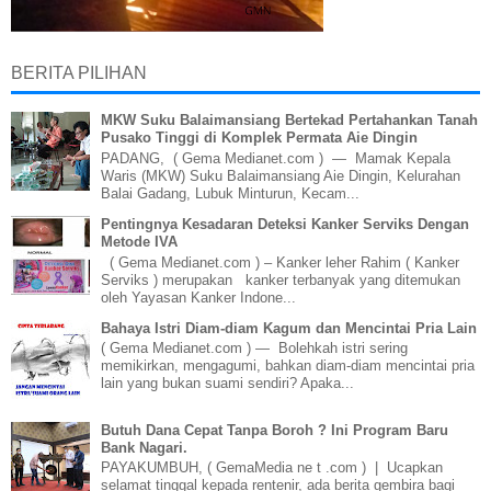
BERITA PILIHAN
MKW Suku Balaimansiang Bertekad Pertahankan Tanah
Pusako Tinggi di Komplek Permata Aie Dingin
PADANG, ( Gema Medianet.com ) — Mamak Kepala
Waris (MKW) Suku Balaimansiang Aie Dingin, Kelurahan
Balai Gadang, Lubuk Minturun, Kecam...
Pentingnya Kesadaran Deteksi Kanker Serviks Dengan
Metode IVA
( Gema Medianet.com ) – Kanker leher Rahim ( Kanker
Serviks ) merupakan kanker terbanyak yang ditemukan
oleh Yayasan Kanker Indone...
Bahaya Istri Diam-diam Kagum dan Mencintai Pria Lain
( Gema Medianet.com ) — Bolehkah istri sering
memikirkan, mengagumi, bahkan diam-diam mencintai pria
lain yang bukan suami sendiri? Apaka...
Butuh Dana Cepat Tanpa Boroh ? Ini Program Baru
Bank Nagari.
PAYAKUMBUH, ( GemaMedia ne t .com ) | Ucapkan
selamat tinggal kepada rentenir, ada berita gembira bagi