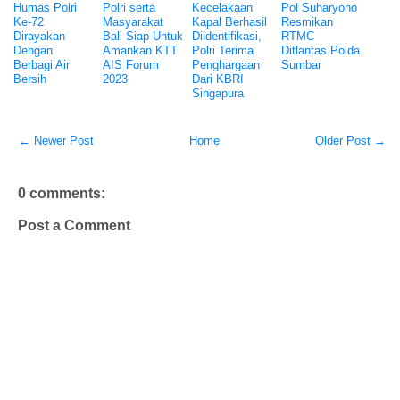
Humas Polri
Polri serta
Kecelakaan
Pol Suharyono
Ke-72
Masyarakat
Kapal Berhasil
Resmikan
Dirayakan
Bali Siap Untuk
Diidentifikasi,
RTMC
Dengan
Amankan KTT
Polri Terima
Ditlantas Polda
Berbagi Air
AIS Forum
Penghargaan
Sumbar
Bersih
2023
Dari KBRI
Singapura
← Newer Post
Home
Older Post →
0 comments:
Post a Comment