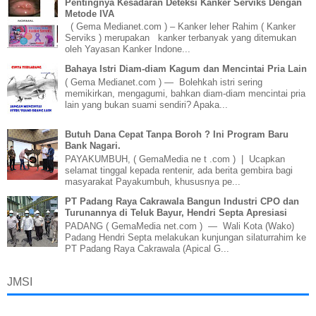
Pentingnya Kesadaran Deteksi Kanker Serviks Dengan
Metode IVA
( Gema Medianet.com ) – Kanker leher Rahim ( Kanker
Serviks ) merupakan kanker terbanyak yang ditemukan
oleh Yayasan Kanker Indone...
Bahaya Istri Diam-diam Kagum dan Mencintai Pria Lain
( Gema Medianet.com ) — Bolehkah istri sering
memikirkan, mengagumi, bahkan diam-diam mencintai pria
lain yang bukan suami sendiri? Apaka...
Butuh Dana Cepat Tanpa Boroh ? Ini Program Baru
Bank Nagari.
PAYAKUMBUH, ( GemaMedia ne t .com ) | Ucapkan
selamat tinggal kepada rentenir, ada berita gembira bagi
masyarakat Payakumbuh, khususnya pe...
PT Padang Raya Cakrawala Bangun Industri CPO dan
Turunannya di Teluk Bayur, Hendri Septa Apresiasi
PADANG ( GemaMedia net.com ) — Wali Kota (Wako)
Padang Hendri Septa melakukan kunjungan silaturrahim ke
PT Padang Raya Cakrawala (Apical G...
JMSI