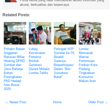
Portal berita yang hadir memberikan akses informasi yang
akurat, berkualitas dan terpercaya
Related Posts:
Prihatin Beban
Lubeg
Peringati HJP
Lomba
Anggaran
Kecamatan
Sumbar ke-74,
Memasak
Ratusan Miliar,
Pertama
Rinaldi :
Warnai
Hearing DPRD
Bentuk
Saatnya
Pertemuan
Sumbar dan
Generasi
Berpartisipasi
Forikan Kota
Jasa Raharja
Qurani Melalui
Dalam "Ber-
Padang
Bahas
Lomba Tahfiz
Sumatera
Tingkatkan
Peningkatan
Barat"
Konsumsi
PAD Hadapi
Makan Ikan
Iven Besar
2020
← Newer Post
Home
Older Post →