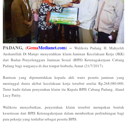
PADANG
, (
Gema
Medianet.com
) –
Walikota Padang H. Mahyeldi
Ansharullah Dt Marajo menyerahkan
klaim Jaminan Kecelakaan Kerja (JKK)
dari Badan Penyelenggara Jaminan Sosial (BPJS) Ketenagakerjaan Cabang
Padang
bagi warganya di dua tempat berbeda, Jumat (21/7/2017).
Bantuan yang diperuntukkan kepada ahli waris peserta jaminan yang
meninggal dunia akibat kecelakaan kerja tersebut senilai Rp.268.080.000.
Turut hadir dalam penyerahan klaim itu Kepala BPJS Cabang Padang, Aland
Lucy Patity.
Walikota menyebutkan, penyerahan klaim tersebut merupakan bentuk
keseriusan dari BPJS Ketenagakerjaan dalam memberikan perlindungan bagi
para pekerja yang terdaftar sebagai peserta BPJS.