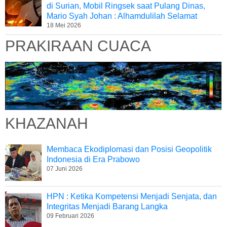
di Surian, Mobil Ringsek saat Pulang Dinas,
Mario Syah Johan : Alhamdulilah Selamat
18 Mei 2026
PRAKIRAAN CUACA
KHAZANAH
Membaca Ekodiplomasi dan Posisi Geopolitik
Indonesia di Era Prabowo
07 Juni 2026
HPN : Ketika Kompetensi Menjadi Senjata, dan
Integritas Menjadi Barang Langka
09 Februari 2026