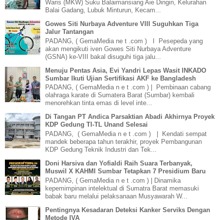
Waris (MKW) Suku Balaimansiang Aie Dingin, Kelurahan
Balai Gadang, Lubuk Minturun, Kecam...
Gowes Siti Nurbaya Adventure VIII Suguhkan Tiga
Jalur Tantangan
PADANG, ( GemaMedia ne t .com ) I Pesepeda yang
akan mengikuti iven Gowes Siti Nurbaya Adventure
(GSNA) ke-VIII bakal disuguhi tiga jalu...
Menuju Pentas Asia, Evi Yandri Lepas Wasit INKADO
Sumbar Ikuti Ujian Sertifikasi AKF ke Bangladesh
PADANG, ( GemaMedia n e t .com ) | Pembinaan cabang
olahraga karate di Sumatera Barat (Sumbar) kembali
menorehkan tinta emas di level inte...
Di Tangan PT Andica Parsaktian Abadi Akhirnya Proyek
KDP Gedung TI-TL Unand Selesai
PADANG, ( GemaMedia n e t .com ) | Kendati sempat
mandek beberapa tahun terakhir, proyek Pembangunan
KDP Gedung Teknik Industri dan Tek...
Doni Harsiva dan Yofialdi Raih Suara Terbanyak,
Muswil X KAHMI Sumbar Tetapkan 7 Presidium Baru
PADANG, ( GemaMedia n e t .com ) | Dinamika
kepemimpinan intelektual di Sumatra Barat memasuki
babak baru melalui pelaksanaan Musyawarah W...
Pentingnya Kesadaran Deteksi Kanker Serviks Dengan
Metode IVA