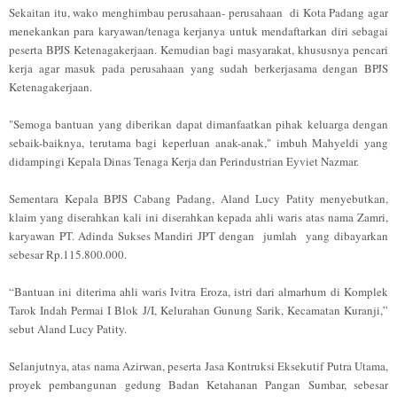
Sekaitan itu, wako menghimbau perusahaan- perusahaan di Kota Padang agar
menekankan para karyawan/tenaga kerjanya untuk mendaftarkan diri sebagai
peserta BPJS Ketenagakerjaan. Kemudian bagi masyarakat, khususnya pencari
kerja agar masuk pada perusahaan yang sudah berkerjasama dengan BPJS
Ketenagakerjaan.
"Semoga bantuan yang diberikan dapat dimanfaatkan pihak keluarga dengan
sebaik-baiknya, terutama bagi keperluan anak-anak," imbuh Mahyeldi yang
didampingi Kepala Dinas Tenaga Kerja dan Perindustrian Eyviet Nazmar.
Sementara Kepala BPJS Cabang Padang, Aland Lucy Patity menyebutkan,
klaim yang diserahkan kali ini diserahkan kepada ahli waris atas nama Zamri,
karyawan PT. Adinda Sukses Mandiri JPT dengan jumlah yang dibayarkan
sebesar Rp.115.800.000.
“Bantuan ini diterima ahli waris Ivitra Eroza, istri dari almarhum di Komplek
Tarok Indah Permai I Blok J/I, Kelurahan Gunung Sarik, Kecamatan Kuranji,”
sebut Aland Lucy Patity.
Selanjutnya, atas nama Azirwan, peserta Jasa Kontruksi Eksekutif Putra Utama,
proyek pembangunan gedung Badan Ketahanan Pangan Sumbar, sebesar