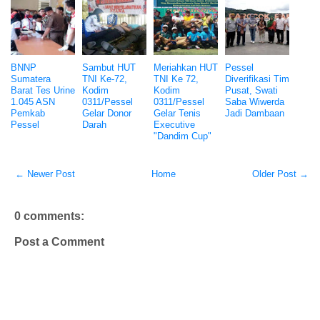
BNNP
Sambut HUT
Meriahkan HUT
Pessel
Sumatera
TNI Ke-72,
TNI Ke 72,
Diverifikasi Tim
Barat Tes Urine
Kodim
Kodim
Pusat, Swati
1.045 ASN
0311/Pessel
0311/Pessel
Saba Wiwerda
Pemkab
Gelar Donor
Gelar Tenis
Jadi Dambaan
Pessel
Darah
Executive
"Dandim Cup"
← Newer Post
Home
Older Post →
0 comments:
Post a Comment