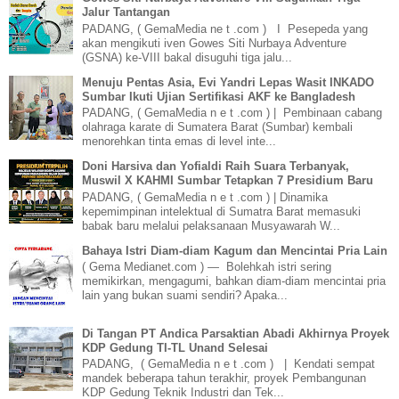
Jalur Tantangan
PADANG, ( GemaMedia ne t .com ) I Pesepeda yang
akan mengikuti iven Gowes Siti Nurbaya Adventure
(GSNA) ke-VIII bakal disuguhi tiga jalu...
Menuju Pentas Asia, Evi Yandri Lepas Wasit INKADO
Sumbar Ikuti Ujian Sertifikasi AKF ke Bangladesh
PADANG, ( GemaMedia n e t .com ) | Pembinaan cabang
olahraga karate di Sumatera Barat (Sumbar) kembali
menorehkan tinta emas di level inte...
Doni Harsiva dan Yofialdi Raih Suara Terbanyak,
Muswil X KAHMI Sumbar Tetapkan 7 Presidium Baru
PADANG, ( GemaMedia n e t .com ) | Dinamika
kepemimpinan intelektual di Sumatra Barat memasuki
babak baru melalui pelaksanaan Musyawarah W...
Bahaya Istri Diam-diam Kagum dan Mencintai Pria Lain
( Gema Medianet.com ) — Bolehkah istri sering
memikirkan, mengagumi, bahkan diam-diam mencintai pria
lain yang bukan suami sendiri? Apaka...
Di Tangan PT Andica Parsaktian Abadi Akhirnya Proyek
KDP Gedung TI-TL Unand Selesai
PADANG, ( GemaMedia n e t .com ) | Kendati sempat
mandek beberapa tahun terakhir, proyek Pembangunan
KDP Gedung Teknik Industri dan Tek...