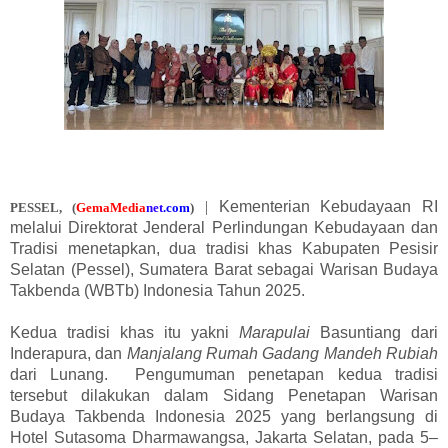
|
Kementerian Kebudayaan RI
PESSEL,
(
GemaMedia
n
e
t
.com
)
melalui Direktorat Jenderal Perlindungan Kebudayaan dan
Tradisi menetapkan, dua tradisi khas Kabupaten Pesisir
Selatan (Pessel), Sumatera Barat sebagai Warisan Budaya
Takbenda (WBTb) Indonesia Tahun 2025.
Kedua tradisi khas itu yakni
Marapulai
Basuntiang dari
Inderapura, dan
Manjalang
Rumah Gadang Mandeh Rubiah
dari Lunang. Pengumuman penetapan kedua tradisi
tersebut dilakukan dalam Sidang Penetapan Warisan
Budaya Takbenda Indonesia 2025 yang berlangsung di
Hotel Sutasoma Dharmawangsa, Jakarta Selatan, pada 5–