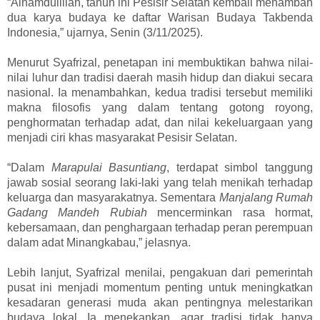
“Alhamdulillah, tahun ini Pesisir Selatan kembali menambah
dua karya budaya ke daftar Warisan Budaya Takbenda
Indonesia,” ujarnya, Senin (3/11/2025).
Menurut Syafrizal, penetapan ini membuktikan bahwa nilai-
nilai luhur dan tradisi daerah masih hidup dan diakui secara
nasional. Ia menambahkan, kedua tradisi tersebut memiliki
makna filosofis yang dalam tentang gotong royong,
penghormatan terhadap adat, dan nilai kekeluargaan yang
menjadi ciri khas masyarakat Pesisir Selatan.
“Dalam
Marapulai Basuntiang
, terdapat simbol tanggung
jawab sosial seorang laki-laki yang telah menikah terhadap
keluarga dan masyarakatnya. Sementara
Manjalang Rumah
Gadang Mandeh Rubiah
mencerminkan rasa hormat,
kebersamaan, dan penghargaan terhadap peran perempuan
dalam adat Minangkabau,” jelasnya.
Lebih lanjut, Syafrizal menilai, pengakuan dari pemerintah
pusat ini menjadi momentum penting untuk meningkatkan
kesadaran generasi muda akan pentingnya melestarikan
budaya lokal. Ia menekankan, agar tradisi tidak hanya