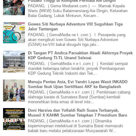
Pusako Tinggi di Komplek Permata Aie Dingin
PADANG, ( Gema Medianet.com ) — Mamak Kepala
Waris (MKW) Suku Balaimansiang Aie Dingin, Kelurahan
Balai Gadang, Lubuk Minturun, Kecam...
Gowes Siti Nurbaya Adventure VIII Suguhkan Tiga
Jalur Tantangan
PADANG, ( GemaMedia ne t .com ) I Pesepeda yang
akan mengikuti iven Gowes Siti Nurbaya Adventure
(GSNA) ke-VIII bakal disuguhi tiga jalu...
Di Tangan PT Andica Parsaktian Abadi Akhirnya Proyek
KDP Gedung TI-TL Unand Selesai
PADANG, ( GemaMedia n e t .com ) | Kendati sempat
mandek beberapa tahun terakhir, proyek Pembangunan
KDP Gedung Teknik Industri dan Tek...
Menuju Pentas Asia, Evi Yandri Lepas Wasit INKADO
Sumbar Ikuti Ujian Sertifikasi AKF ke Bangladesh
PADANG, ( GemaMedia n e t .com ) | Pembinaan cabang
olahraga karate di Sumatera Barat (Sumbar) kembali
menorehkan tinta emas di level inte...
Doni Harsiva dan Yofialdi Raih Suara Terbanyak,
Muswil X KAHMI Sumbar Tetapkan 7 Presidium Baru
PADANG, ( GemaMedia n e t .com ) | Dinamika
kepemimpinan intelektual di Sumatra Barat memasuki
babak baru melalui pelaksanaan Musyawarah W...