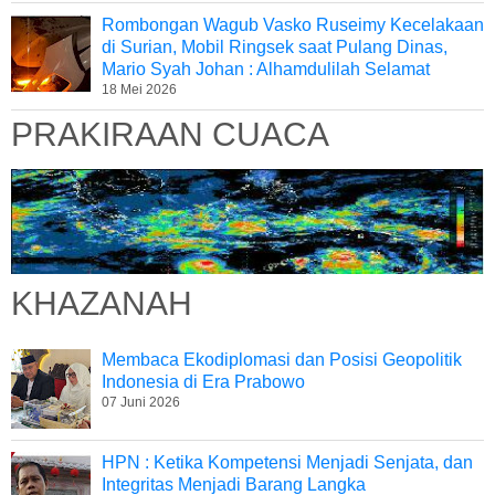
Rombongan Wagub Vasko Ruseimy Kecelakaan
di Surian, Mobil Ringsek saat Pulang Dinas,
Mario Syah Johan : Alhamdulilah Selamat
18 Mei 2026
PRAKIRAAN CUACA
KHAZANAH
Membaca Ekodiplomasi dan Posisi Geopolitik
Indonesia di Era Prabowo
07 Juni 2026
HPN : Ketika Kompetensi Menjadi Senjata, dan
Integritas Menjadi Barang Langka