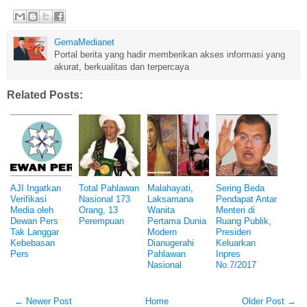
GemaMedianet
Portal berita yang hadir memberikan akses informasi yang
akurat, berkualitas dan terpercaya
Related Posts:
AJI Ingatkan
Total Pahlawan
Malahayati,
Sering Beda
Verifikasi
Nasional 173
Laksamana
Pendapat Antar
Media oleh
Orang, 13
Wanita
Menteri di
Dewan Pers
Perempuan
Pertama Dunia
Ruang Publik,
Tak Langgar
Modern
Presiden
Kebebasan
Dianugerahi
Keluarkan
Pers
Pahlawan
Inpres
Nasional
No.7/2017
← Newer Post
Home
Older Post →