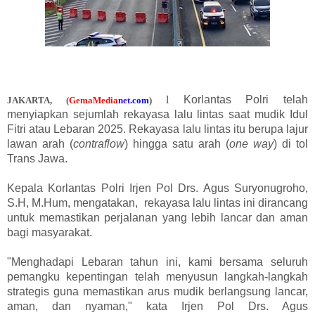
l
Korlantas Polri telah
JAKARTA,
(
GemaMedia
n
e
t
.com
)
menyiapkan sejumlah rekayasa lalu lintas saat mudik Idul
Fitri atau Lebaran 2025. Rekayasa lalu lintas itu berupa lajur
lawan arah (
contraflow
) hingga satu arah (
one way
) di tol
Trans Jawa.
Kepala Korlantas Polri Irjen Pol Drs. Agus Suryonugroho,
S.H, M.Hum, mengatakan, rekayasa lalu lintas ini dirancang
untuk memastikan perjalanan yang lebih lancar dan aman
bagi masyarakat.
"Menghadapi Lebaran tahun ini, kami bersama seluruh
pemangku kepentingan telah menyusun langkah-langkah
strategis guna memastikan arus mudik berlangsung lancar,
aman, dan nyaman," kata Irjen Pol Drs. Agus