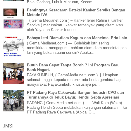
Balai Gadang, Lubuk Minturun, Kecam...
Pentingnya Kesadaran Deteksi Kanker Serviks Dengan
Metode IVA
( Gema Medianet.com ) – Kanker leher Rahim ( Kanker
Serviks ) merupakan kanker terbanyak yang ditemukan
oleh Yayasan Kanker Indone...
Bahaya Istri Diam-diam Kagum dan Mencintai Pria Lain
( Gema Medianet.com ) — Bolehkah istri sering
memikirkan, mengagumi, bahkan diam-diam mencintai pria
lain yang bukan suami sendiri? Apaka...
Butuh Dana Cepat Tanpa Boroh ? Ini Program Baru
Bank Nagari.
PAYAKUMBUH, ( GemaMedia ne t .com ) | Ucapkan
selamat tinggal kepada rentenir, ada berita gembira bagi
masyarakat Payakumbuh, khususnya pe...
PT Padang Raya Cakrawala Bangun Industri CPO dan
Turunannya di Teluk Bayur, Hendri Septa Apresiasi
PADANG ( GemaMedia net.com ) — Wali Kota (Wako)
Padang Hendri Septa melakukan kunjungan silaturrahim ke
PT Padang Raya Cakrawala (Apical G...
JMSI