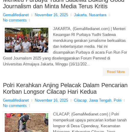
Journalism dan Minta Media Terus Kritis
GemaMedianet
November 16, 2025
Jakarta
,
Nusantara
No comments
JAKARTA, (GemaMedianet.com) | Menteri
Keuangan RI Purbaya Yudhi Sadewa
mendukung gerakan jurnalisme berkualitas
dan keberlanjutan media. Hal ini
disampaikan Purbaya di acara Fun Run For
Good Journalism 2025 yang diselenggarakan Forum Pemred di
Universitas Atmajaya Jakarta, Minggu (16/11/202...
Read More
Polri Kerahkan Anjing Pelacak Dalam Pencarian
Korban Longsor Cilacap Hari Kedua
GemaMedianet
November 16, 2025
Cilacap
,
Jawa Tengah
,
Polri
No comments
CILACAP, (GemaMedianet.com) | Polri
memperkuat upaya pencarian korban tanah
longsor di Desa Cipendeuy, Kecamatan
Majenang, Kabupaten Cilacap, Jawa