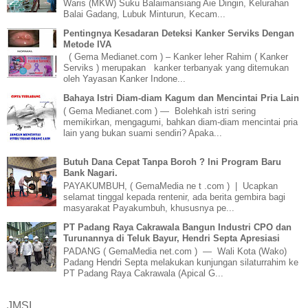
Waris (MKW) Suku Balaimansiang Aie Dingin, Kelurahan
Balai Gadang, Lubuk Minturun, Kecam...
Pentingnya Kesadaran Deteksi Kanker Serviks Dengan
Metode IVA
( Gema Medianet.com ) – Kanker leher Rahim ( Kanker
Serviks ) merupakan kanker terbanyak yang ditemukan
oleh Yayasan Kanker Indone...
Bahaya Istri Diam-diam Kagum dan Mencintai Pria Lain
( Gema Medianet.com ) — Bolehkah istri sering
memikirkan, mengagumi, bahkan diam-diam mencintai pria
lain yang bukan suami sendiri? Apaka...
Butuh Dana Cepat Tanpa Boroh ? Ini Program Baru
Bank Nagari.
PAYAKUMBUH, ( GemaMedia ne t .com ) | Ucapkan
selamat tinggal kepada rentenir, ada berita gembira bagi
masyarakat Payakumbuh, khususnya pe...
PT Padang Raya Cakrawala Bangun Industri CPO dan
Turunannya di Teluk Bayur, Hendri Septa Apresiasi
PADANG ( GemaMedia net.com ) — Wali Kota (Wako)
Padang Hendri Septa melakukan kunjungan silaturrahim ke
PT Padang Raya Cakrawala (Apical G...
JMSI