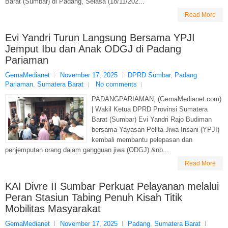
Barat (Sumbar) di Padang, Selasa (18/11/202...
Read More
Evi Yandri Turun Langsung Bersama YPJI
Jemput Ibu dan Anak ODGJ di Padang
Pariaman
GemaMedianet
November 17, 2025
DPRD Sumbar
,
Padang
Pariaman
,
Sumatera Barat
No comments
PADANGPARIAMAN, (GemaMedianet.com)
| Wakil Ketua DPRD Provinsi Sumatera
Barat (Sumbar) Evi Yandri Rajo Budiman
bersama Yayasan Pelita Jiwa Insani (YPJI)
kembali membantu pelepasan dan
penjemputan orang dalam gangguan jiwa (ODGJ).&nb...
Read More
KAI Divre II Sumbar Perkuat Pelayanan melalui
Peran Stasiun Tabing Penuh Kisah Titik
Mobilitas Masyarakat
GemaMedianet
November 17, 2025
Padang
,
Sumatera Barat