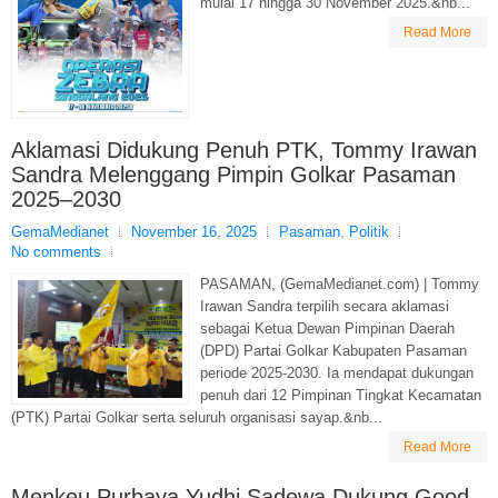
mulai 17 hingga 30 November 2025.&nb...
Read More
Aklamasi Didukung Penuh PTK, Tommy Irawan
Sandra Melenggang Pimpin Golkar Pasaman
2025–2030
GemaMedianet
November 16, 2025
Pasaman
,
Politik
No comments
PASAMAN, (GemaMedianet.com) | Tommy
Irawan Sandra terpilih secara aklamasi
sebagai Ketua Dewan Pimpinan Daerah
(DPD) Partai Golkar Kabupaten Pasaman
periode 2025-2030. Ia mendapat dukungan
penuh dari 12 Pimpinan Tingkat Kecamatan
(PTK) Partai Golkar serta seluruh organisasi sayap.&nb...
Read More
Menkeu Purbaya Yudhi Sadewa Dukung Good