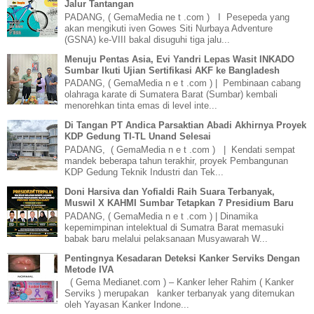
Jalur Tantangan
PADANG, ( GemaMedia ne t .com ) I Pesepeda yang
akan mengikuti iven Gowes Siti Nurbaya Adventure
(GSNA) ke-VIII bakal disuguhi tiga jalu...
Menuju Pentas Asia, Evi Yandri Lepas Wasit INKADO
Sumbar Ikuti Ujian Sertifikasi AKF ke Bangladesh
PADANG, ( GemaMedia n e t .com ) | Pembinaan cabang
olahraga karate di Sumatera Barat (Sumbar) kembali
menorehkan tinta emas di level inte...
Di Tangan PT Andica Parsaktian Abadi Akhirnya Proyek
KDP Gedung TI-TL Unand Selesai
PADANG, ( GemaMedia n e t .com ) | Kendati sempat
mandek beberapa tahun terakhir, proyek Pembangunan
KDP Gedung Teknik Industri dan Tek...
Doni Harsiva dan Yofialdi Raih Suara Terbanyak,
Muswil X KAHMI Sumbar Tetapkan 7 Presidium Baru
PADANG, ( GemaMedia n e t .com ) | Dinamika
kepemimpinan intelektual di Sumatra Barat memasuki
babak baru melalui pelaksanaan Musyawarah W...
Pentingnya Kesadaran Deteksi Kanker Serviks Dengan
Metode IVA
( Gema Medianet.com ) – Kanker leher Rahim ( Kanker
Serviks ) merupakan kanker terbanyak yang ditemukan
oleh Yayasan Kanker Indone...