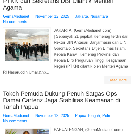
PTKN dan Sekretaris DBI Dilantik Menteri
Agama
GemaMedianet
November 12, 2025
Jakarta
,
Nusantara
No comments
JAKARTA, (GemaMedianet.com)
| Sebanyak 21 pejabat Kemenag terdiri dari
Rektor UIN Antasari Banjarmasin dan UIN
Gorontalo, Sekretaris Ditjen Bimas Islam,
Kepala Kanwil Kemenag Provinsi dan
Kepala Biro Perguruan Tinggi Keagamaan
Negeri (PTKN) dilantik oleh Menteri Agama
RI Nasaruddin Umar.&nb...
Read More
Tokoh Pemuda Dukung Penuh Satgas Ops
Damai Cartenz Jaga Stabilitas Keamanan di
Tanah Papua
GemaMedianet
November 12, 2025
Papua Tengah
,
Polri
No comments
PAPUATENGAH, (GemaMedianet.com)