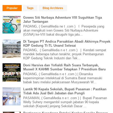
Popular
Tags
Blog Archives
Gowes Siti Nurbaya Adventure VIII Suguhkan Tiga
Jalur Tantangan
PADANG, ( GemaMedia ne t .com ) I Pesepeda yang
akan mengikuti iven Gowes Siti Nurbaya Adventure
(GSNA) ke-VIII bakal disuguhi tiga jalu...
Di Tangan PT Andica Parsaktian Abadi Akhirnya Proyek
KDP Gedung TI-TL Unand Selesai
PADANG, ( GemaMedia n e t .com ) | Kendati sempat
mandek beberapa tahun terakhir, proyek Pembangunan
KDP Gedung Teknik Industri dan Tek...
Doni Harsiva dan Yofialdi Raih Suara Terbanyak,
Muswil X KAHMI Sumbar Tetapkan 7 Presidium Baru
PADANG, ( GemaMedia n e t .com ) | Dinamika
kepemimpinan intelektual di Sumatra Barat memasuki
babak baru melalui pelaksanaan Musyawarah W...
Lantik 90 Kepala Sekolah, Bupati Pasaman : Pastikan
Tidak Ada Jual Beli Jabatan dan Pungli
PASAMAN, ( GemaMedia n e t .com ) | Bupati Pasaman
Welly Suhery mengambil sumpah jabatan 90 kepala
sekolah (Kepsek) jenjang Sekolah Dasar ...