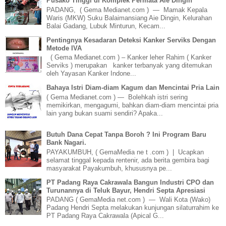
Pusako Tinggi di Komplek Permata Aie Dingin
PADANG, ( Gema Medianet.com ) — Mamak Kepala
Waris (MKW) Suku Balaimansiang Aie Dingin, Kelurahan
Balai Gadang, Lubuk Minturun, Kecam...
Pentingnya Kesadaran Deteksi Kanker Serviks Dengan
Metode IVA
( Gema Medianet.com ) – Kanker leher Rahim ( Kanker
Serviks ) merupakan kanker terbanyak yang ditemukan
oleh Yayasan Kanker Indone...
Bahaya Istri Diam-diam Kagum dan Mencintai Pria Lain
( Gema Medianet.com ) — Bolehkah istri sering
memikirkan, mengagumi, bahkan diam-diam mencintai pria
lain yang bukan suami sendiri? Apaka...
Butuh Dana Cepat Tanpa Boroh ? Ini Program Baru
Bank Nagari.
PAYAKUMBUH, ( GemaMedia ne t .com ) | Ucapkan
selamat tinggal kepada rentenir, ada berita gembira bagi
masyarakat Payakumbuh, khususnya pe...
PT Padang Raya Cakrawala Bangun Industri CPO dan
Turunannya di Teluk Bayur, Hendri Septa Apresiasi
PADANG ( GemaMedia net.com ) — Wali Kota (Wako)
Padang Hendri Septa melakukan kunjungan silaturrahim ke
PT Padang Raya Cakrawala (Apical G...