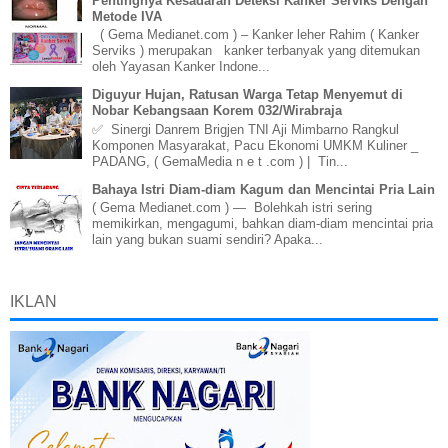
Pentingnya Kesadaran Deteksi Kanker Serviks Dengan
Metode IVA
( Gema Medianet.com ) – Kanker leher Rahim ( Kanker
Serviks ) merupakan kanker terbanyak yang ditemukan
oleh Yayasan Kanker Indone...
Diguyur Hujan, Ratusan Warga Tetap Menyemut di
Nobar Kebangsaan Korem 032/Wirabraja
✅ Sinergi Danrem Brigjen TNI Aji Mimbarno Rangkul
Komponen Masyarakat, Pacu Ekonomi UMKM Kuliner _
PADANG, ( GemaMedia n e t .com ) | Tin...
Bahaya Istri Diam-diam Kagum dan Mencintai Pria Lain
( Gema Medianet.com ) — Bolehkah istri sering
memikirkan, mengagumi, bahkan diam-diam mencintai pria
lain yang bukan suami sendiri? Apaka...
IKLAN