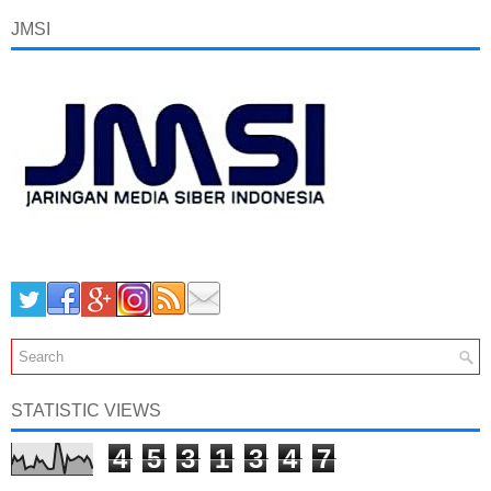
JMSI
STATISTIC VIEWS
4
5
3
1
3
4
7