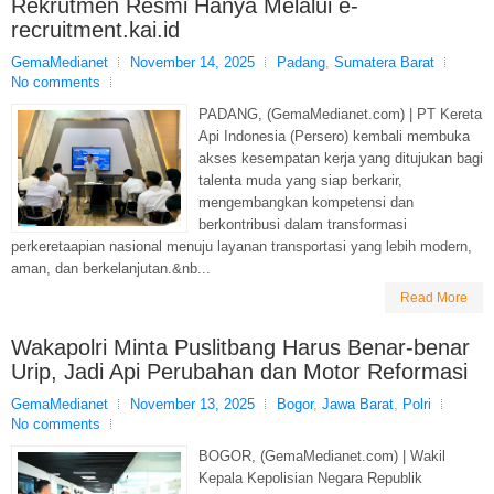
Rekrutmen Resmi Hanya Melalui e-
recruitment.kai.id
GemaMedianet
November 14, 2025
Padang
,
Sumatera Barat
No comments
PADANG, (GemaMedianet.com) | PT Kereta
Api Indonesia (Persero) kembali membuka
akses kesempatan kerja yang ditujukan bagi
talenta muda yang siap berkarir,
mengembangkan kompetensi dan
berkontribusi dalam transformasi
perkeretaapian nasional menuju layanan transportasi yang lebih modern,
aman, dan berkelanjutan.&nb...
Read More
Wakapolri Minta Puslitbang Harus Benar-benar
Urip, Jadi Api Perubahan dan Motor Reformasi
GemaMedianet
November 13, 2025
Bogor
,
Jawa Barat
,
Polri
No comments
BOGOR, (GemaMedianet.com) | Wakil
Kepala Kepolisian Negara Republik